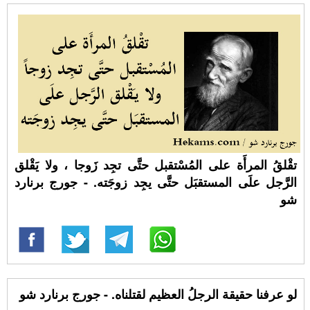
تقْلقُ المرأَة على المُسْتقبل حتَّى تجِد زَوجا ، ولا يَقْلق
الرَّجل علَى المستقبَل حتَّى يجِد زوجَته. - جورج برنارد
شو
لو عرفنا حقيقة الرجلُ العظيم لقتلناه. - جورج برنارد شو