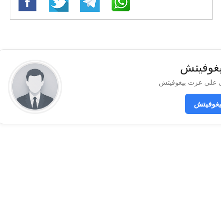
غوفيتش
غوفيتش