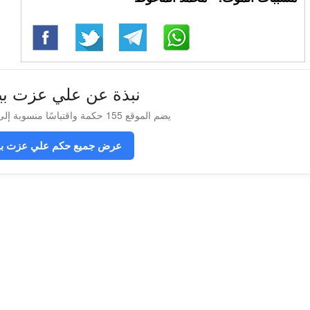
نبذة عن علي عزت بي
يضم الموقع 155 حكمة واقتباسًا منسوبة إلى علي عزت بيغوفيتش
عرض جميع حكم علي عزت بي