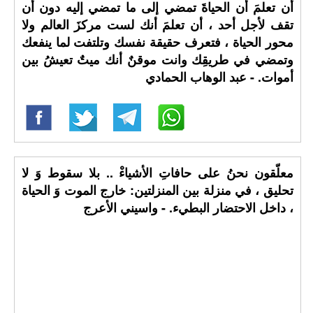
أن تعلمَ أن الحياةَ تمضي إلى ما تمضي إليه دون أن
تقف لأجل أحد ، أن تعلمَ أنك لست مركزَ العالم ولا
محور الحياة ، فتعرف حقيقة نفسك وتلتفت لما ينفعك
وتمضي في طريقِك وانت موقنٌ أنك ميتٌ تعيشُ بين
أموات. - عبد الوهاب الحمادي
معلّقون نحنُ على حافاتِ الأشياءْ .. بلا سقوط وَ لا
تحليق ، في منزلة بين المنزلتين: خارج الموت وَ الحياة
، داخل الاحتضار البطيء. - واسيني الأعرج