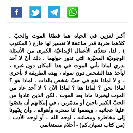
أكبر لغزين في الحياة هما قطعًا الموت والحبّ .
كلاهما ضربة قدر صاعقة لا تفسير لها خارج ( المكتوب
) . لذا، تتغذّى الأعمال الإبداعيّة الكبرى من الأسئلة
الوجوديّة المحيّرة التي تدور حولهما . ذلك أنّ لا أحد
يدري لماذا يأتي الموت في هذا المكان دون غيره ،
ليأخذ هذا الشخص دون سواه ، بهذه الطريقة لا بأخرى
، و لا لماذا نقع في حبّ شخص بالذات . لماذا هو ؟
لماذا نحن ؟ لماذا هنا ؟ لماذا الآن ؟ لا أحد عاد من
الموت ليخبرنا ماذا بعد الموت . لكن الذين عادوا من
الحبّ الكبير ناجين أو مدمّرين ، في إمكانهم أن يقصّوا
علينا عجائبه ، ويصفوا لنا سحره وأهواله ، وأن ينبّهونا
إلى مخاطره ومصائبه ، لوجه الله .. أو لوجه الأدب .
(من كتاب نسيان.كم) - أحلام مستغانمي