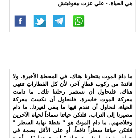
هي الحياة. - علي عزت بيغوفيتش
ما دامَ الموت ينتظرنا هناك، في المحطةِ الأخيرة، ولا
فائدةَ من ركوب قطارٍ آخر، لأن كل القطاراتِ تنتهي
هناك، فلنحاول أن نستثمر رحلتنا تلك.. ما دامت
معركة الموتِ خاسرة، فلنحاول أن نكسبَ معركة
الحياة، لنحاول أن نقدم فيها ما يبقى لغيرنا.. ما دام
مصيرنا إلى التراب، فلتكن حياتنا سماداً لحياة الآخرين
وخلاصهم.. ما دام الموتُ هو " نقطة نهاية السطر "
فلتكن حياتنا سطراً نافعاً، أو على الأقل بصمة في
جملة مفيدة.. لمشروع حياةٍ " ليست دنيا "! - أحمد