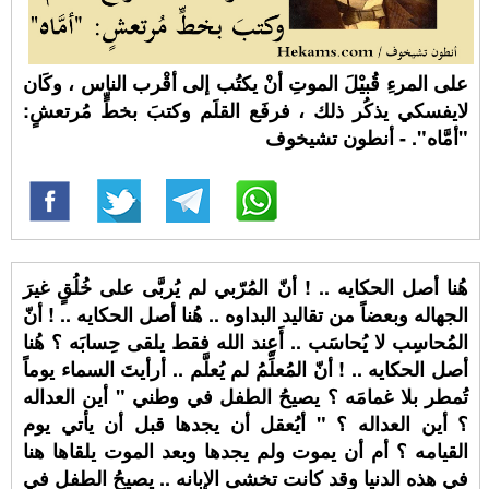
على المرءِ قُبيْلَ الموتِ أنْ يكتُب إلى أقْرب الناس ، وكَان
لايفسكي يذكُر ذلك ، فرفَع القلَم وكتبَ بخطٍّ مُرتعشٍ:
"أمَّاه". - أنطون تشيخوف
هُنا أصل الحكايه .. ! أنّ المُرّبي لم يُربَّى على خُلُقٍ غيرَ
الجهاله وبعضاً من تقاليد البداوه .. هُنا أصل الحكايه .. ! أنّ
المُحاسِب لا يُحاسَب .. أَعِند الله فقط يلقى حِسابَه ؟ هُنا
أصل الحكايه .. ! أنّ المُعلِّمُ لم يُعلَّم .. أرأيتَ السماء يوماً
تُمطر بلا غمامَه ؟ يصيحُ الطفل في وطني " أين العداله
؟ أين العداله ؟ " أيُعقل أن يجدها قبل أن يأتي يوم
القيامه ؟ أم أن يموت ولم يجدها وبعد الموت يلقاها هنا
في هذه الدنيا وقد كانت تخشى الإبانه .. يصيحُ الطفل في