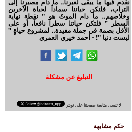
نقدم فيها ما يبقى لغيرنا.. ما دام مصيرنا إلى
التراب، فلتكن حياتنا سماداً لحياة الآخرين
وخلاصهم.. ما دام الموتُ هو " نقطة نهاية
السطر " فلتكن حياتنا سطراً نافعاً، أو على
الأقل بصمة في جملة مفيدة.. لمشروع حياةٍ "
ليست دنيا "! - أحمد خيري العمري
التبليغ عن مشكلة
لا تنسى متابعة صفحتنا على تويتر
حكم مشابهة