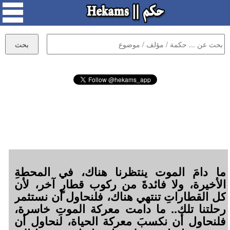
ما دامَ الموت ينتظرنا هناك، في المحطةِ
الأخيرة، ولا فائدةَ من ركوب قطارٍ آخر، لأن
كل القطاراتِ تنتهي هناك، فلنحاول أن نستثمر
رحلتنا تلك.. ما دامت معركة الموتِ خاسرة،
فلنحاول أن نكسبَ معركة الحياة، لنحاول أن