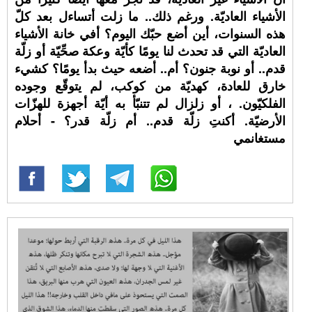
الأشياء العاديّة. ورغم ذلك.. ما زلت أتساءل بعد كلّ
هذه السنوات، أين أضع حبّك اليوم؟ أفي خانة الأشياء
العاديّة التي قد تحدث لنا يومًا كأيّة وعكة صحِّيّة أو زلّة
قدم.. أو نوبة جنون؟ أم.. أضعه حيث بدأ يومًا؟ كشيء
خارق للعادة، كهديّة من كوكب، لم يتوقّع وجوده
الفلكيّون. ، أو زلزال لم تتنبّأ به أيّة أجهزة للهزّات
الأرضيّة. أكنتِ زلّة قدم.. أم زلّة قدر؟ - أحلام
مستغانمي