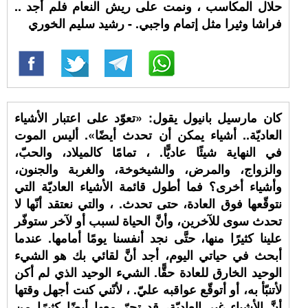
حلال المكاسب ، ونمت على ريش النعام فلم أجد ..
فراشا وثيرا مثل إتمام واجبي. - رشيد سليم الخوري
كان مارسيل بانيول يقول: «تعوّد على اعتبار الأشياء
العاديّة.. أشياء يمكن أن تحدث أيضًا». أليس الموت
في النهاية شيئًا عاديًّا. ، تمامًا كالميلاد، والحبّ،
والزواج، والمرض، والشيخوخة، والغربة والجنون،
وأشياء أخرى؟ فما أطول قائمة الأشياء العاديّة التي
نتوقّعها فوق العادة، حتى تحدث. ، والتي نعتقد أنّها لا
تحدث سوى للآخرين، وأنَّ الحياة لسبب أو لآخر ستوفّر
علينا كثيرًا منها، حتَّى نجد أنفسنا يومًا أمامها. عندما
أبحث في حياتي اليوم، أجد أنَّ لقائي بك هو الشيء
الوحيد الخارق للعادة حقًّا. الشيء الوحيد الذي لم أكن
لأتنبّأ به، أو أتوقّع عواقبه عليّ. ، لأنّني كنت أجهل وقتها
أنَّ الأشياء غير العاديّة، قد تجرّ معها أيضًا كثيرًا من