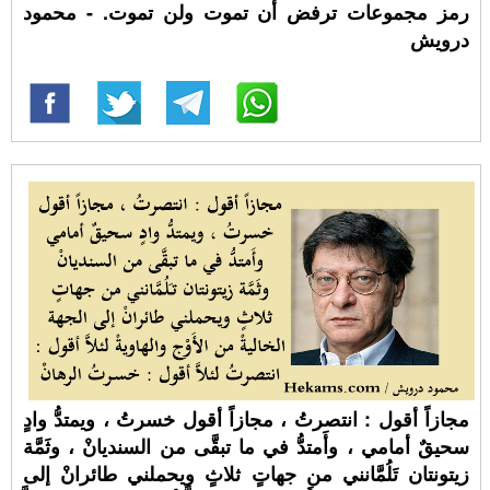
رمز مجموعات ترفض أن تموت ولن تموت. - محمود
درويش
مجازاً أقول : انتصرتُ ، مجازاً أقول خسرتُ ، ويمتدُّ وادٍ
سحيقٌ أمامي ، وأَمتدُّ في ما تبقَّى من السنديانْ ، وثَمَّة
زيتونتان تَلُمَّانني من جهاتٍ ثلاثٍ ويحملني طائرانْ إلى