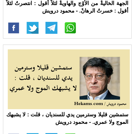
الجهة الخاليةْ من الأَوْج والهاويةْ لئلاَّ أقول : انتصرتُ لئلاَّ
أقول : خسرتُ الرهانْ. - محمود درويش
ستمشين قليلا وسترمين يدي للسنديان ، قلت : لا يشبهك
الموج ولا عمري. - محمود درويش