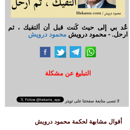
عُد بي إلى حيث كُنت قبل أن ألتقيك ، ثم
ارحل. - محمود درويش
محمود درويش
التبليغ عن مشكلة
لا تنسى متابعة صفحتنا على تويتر
أقوال مشابهة لحكمة محمود درويش