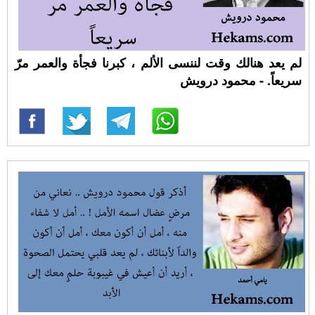
لم يعد هنالك وقت لننسى الألم ، كبرنا فجأة والعمر مرّ
سريعاً. - محمود درويش