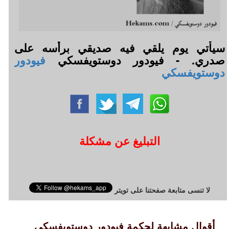
سيأتي يوم يلقي فيه صديقي برأسه على
صدري. - فيودور دوستويفسكي
فيودور
دوستويفسكي
التبليغ عن مشكلة
لا تنسى متابعة صفحتنا على تويتر
أقوال مشابهة لحكمة فيودور دوستويفسكي