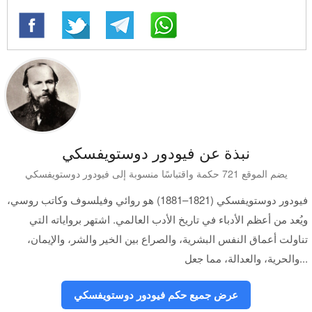
نبذة عن فيودور دوستويفسكي
يضم الموقع 721 حكمة واقتباسًا منسوبة إلى فيودور دوستويفسكي
فيودور دوستويفسكي (1821–1881) هو روائي وفيلسوف وكاتب روسي،
ويُعد من أعظم الأدباء في تاريخ الأدب العالمي. اشتهر برواياته التي
تناولت أعماق النفس البشرية، والصراع بين الخير والشر، والإيمان،
والحرية، والعدالة، مما جعل...
عرض جميع حكم فيودور دوستويفسكي