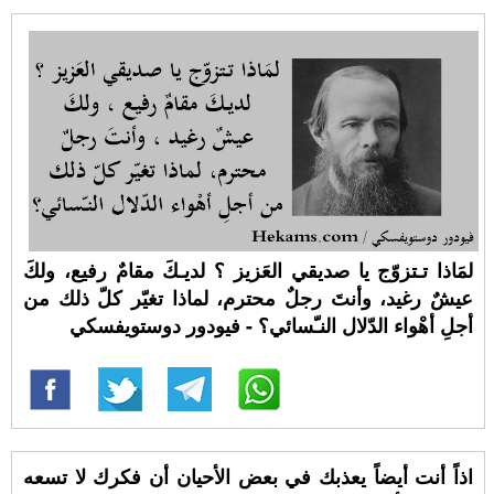
لمَاذا تـتزوّج يا صديقي العَزيز ؟ لديـكَ مقامٌ رفيع، ولكَ
عيشٌ رغيد، وأنتَ رجلٌ محترم، لماذا تغيّر كلّ ذلك من
أجلِ أهْواء الدّلال النـّسائي؟ - فيودور دوستويفسكي
اذاً أنت أيضاً يعذبك في بعض الأحيان أن فكرك لا تسعه