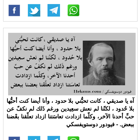
آه يا صديقي ، كانت تحبُّني بلا حدود ، وأنا أيضا كنت أحبُّها
بلا حُدود ، لكنّنا لم نعش سعِيدين ورغم ذَلك لم نكفّ عن
حبِّ أحدنا الآخر، وكلّما ازدادت تعاسَتنا ازداد تعلّقنا بعْضنا
ببعض. - فيودور دوستويفسكي