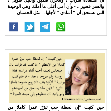
أن السعادة سراب ، والحزن صديق والليل طويل ،
والعمر قصير .. - وأن أمي أغلى ما أملك وهي الوحيدة
التي تستحق أن " أتمادى " لأجلها. - مثل الحسبان
حين كتبت "إن لحظة حب تبرّرُ عمرا كاملا من