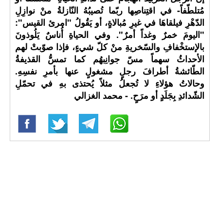
مُتلطّفاً- في اقتِناصِها ربّما تُصيبُهُ النّازلةُ منْ نوازِلِ
الدّهْرِ فيلقاهَا في غيرِ مُبالاةٍ، أو يَقُولُ "امرئ القيس":
"اليومَ خمرٌ وغداً أمرٌ". وفي الحياةِ أُناسٌ يَلُوذونَ
بالإستخْفافِ والسّخريةِ منْ كلّ شيءٍ، فإذا صوّبتْ لهم
الأحداثُ سهماً مسّ جوانِبهُم كما تمسُّ القذيفةُ
الطّائشةُ أطرافَ رجلٍ مشغولٍ عنها بأمرِ نفسِهِ.
وحالاتُ هؤلاءِ لا تُجعلُ مثلاً يُحتذى بهِ في تحمّلِ
الشّدائدِ بِجَلَدٍ أو مرَحٍ. - محمد الغزالي