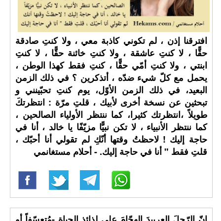
افترقنا إذن ، لم تكوني كاذبة معي ، ولا كنتِ صادقة
حقًّا ، لا كنتِ عاشقة ، ولا كنتِ خائنة حقًّا ، لا كنتِ
ابنتي ، ولا كنتِ أمّي حقًّا ، كنتِ فقط كهذا الوطن ،
يحمل مع كلّ شيء ضدّه ، أتذكرين ؟ في ذلك الزمن
البعيد، في ذلك الزمن الأوّل، يوم كنتِ تحبّينني و
تبحثين عن نسخة أخرى لأبيك ، قلتِ مرّة : انتظرتكَ
طويلاً ،انتظرتك كثيرا، كما ننتظر الأولياء الصالحين ،
كما ننتظر الأنبياء ، لا تكن نبيًّا مزيّفًا يا خالد ، أنا في
حاجة إليك ! لاحظتُ وقتها أنّكِ لم تقولي أنا أحبّك ،
قلتِ فقط " أنا في حاجة إليك. - أحلام مستغانمي
إنّ الرّجلَ العربيدَ الهجّامَ على لذائذِ الحياةِ -مُتعسّفاً أو