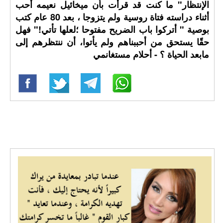
الإنتظار" ما كنت قد قرأت بأن ميخائيل نعيمه أحب
أثناء دراسته فتاة روسية ولم يتزوجا ، بعد 80 عام كتب
بوصية " أتركوا باب الضريح مفتوحا ؛لعلها تأتي!" فهل
حقًا يستحق من أحببناهم ولم يأتوا، أن ننتظرهم إلى
مابعد الحياة ؟ - أحلام مستغانمي