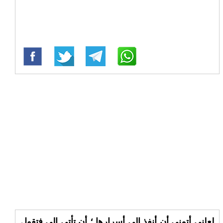
لعلني أتمنى أن أنفذ إلى أسرارها ؛ أن تأتي إلي فتقول