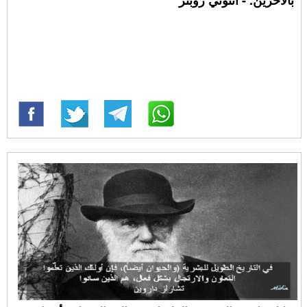
بالاخرين. - أنتوني روبنز