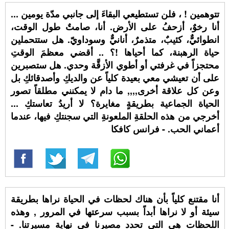
تتوهمين ! ، فلن تستطيعي البقاءَ إلى جانبي مدّة يومين ...
أنا رخوٌ، أزحفُ على الأرض. أنا، صامتٌ طول الوقت،
انطوائيٌّ، كئيبٌ، متذمرٌ، أنانيٌّ وسوداويّ. هل ستتحملين
حياة الرهبنة، كما أحياها !؟ .. أقضي معظمَ الوقتِ
محتجزاً في غرفتي أو أطوي الأزقَّة وحدي. هل ستصبرين
على أن تعيشي معي بعيدة كلياً عن والديكِ وأصدقائكِ بل
وعن كل علاقة أخرى,,,, ما دام لا يمكنني مطلقاً تصور
الحياة الجماعية بطريقةٍ مغايرة؟ لا أريدُ تعاستكِ ...
أخرجي من هذه الحلقةِ الملعونةِ التي سجنتكِ فيها، عندما
أعماني الحب. - فرانس كافكا
أنا مقتنع كلياً بأن هناك لحظات في الحياة نراها بطريقة
سيئة أو لا نراها أبداً بسبب سرعتها في المرور , وهذه
اللحظات هي التي تحدد مصيرنا في نهاية مسيرتنا. -