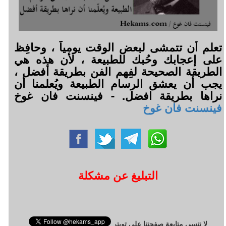
تعلم أن تتمشى لبعض الوقت يومياً ، وحافِظ
على إعجابك وحُبك للطبيعة ، لأن هذه هي
الطريقة الصحيحة لفِهم الفن بطريقة أفضل ،
يجب أن يعشق الرسام الطبيعة ويُعلمنا أن
نراها بطريقة افضل. - فينسنت فان غوخ
فينسنت فان غوخ
التبليغ عن مشكلة
لا تنسى متابعة صفحتنا على تويتر