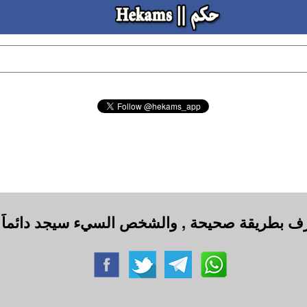
رف بطريقة صحيحة , والشخص السيء سيجد دائماً الط