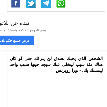
نبذة عن بلاتو
يضم الموقع 1 حكمة واقتباسًا منسوبة إلى بلاتو
عرض جميع حكم بلاتو
الشخص الذي يحبك بصدق لن يتركك حتى لو كان
هناك مئة سبب ليتخلى عنك سيجد حينها سبب واحد
ليتمسك بك. - نورا روبرتس