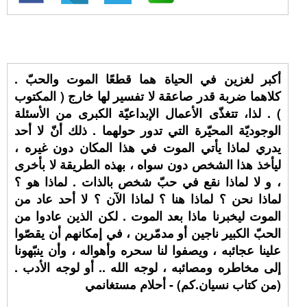
أكبر لغزين في الحياة هما قطعًا الموت والحبّ .
كلاهما ضربة قدر صاعقة لا تفسير لها خارج ( المكتوب
) . لذا، تتغذّى الأعمال الإبداعيّة الكبرى من الأسئلة
الوجوديّة المحيّرة التي تدور حولهما . ذلك أنّ لا أحد
يدري لماذا يأتي الموت في هذا المكان دون غيره ،
ليأخذ هذا الشخص دون سواه ، بهذه الطريقة لا بأخرى
، و لا لماذا نقع في حبّ شخص بالذات . لماذا هو ؟
لماذا نحن ؟ لماذا هنا ؟ لماذا الآن ؟ لا أحد عاد من
الموت ليخبرنا ماذا بعد الموت . لكن الذين عادوا من
الحبّ الكبير ناجين أو مدمّرين ، في إمكانهم أن يقصّوا
علينا عجائبه ، ويصفوا لنا سحره وأهواله ، وأن ينبّهونا
إلى مخاطره ومصائبه ، لوجه الله .. أو لوجه الأدب .
(من كتاب نسيان.كم) - أحلام مستغانمي