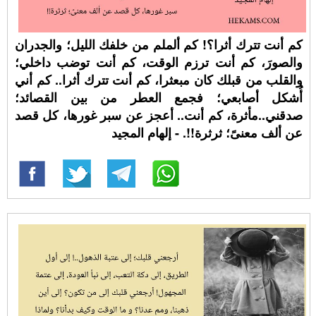
كم أنت تترك أثرا؟! كم ألملم من خلفك الليل؛ والجدران
والصورَ، كم أنت ترزم الوقت، كم أنت توضب داخلي؛
والقلب من قبلك كان مبعثرا، كم أنت تترك أثرا.. كم أني
أُشكل أصابعي؛ فجمع العطر من بين القصائد؛
صدقني..مأثرة، كم أنت.. أعجز عن سبر غورها، كل قصد
عن ألف معنىً؛ ثرثرة!!. - إلهام المجيد