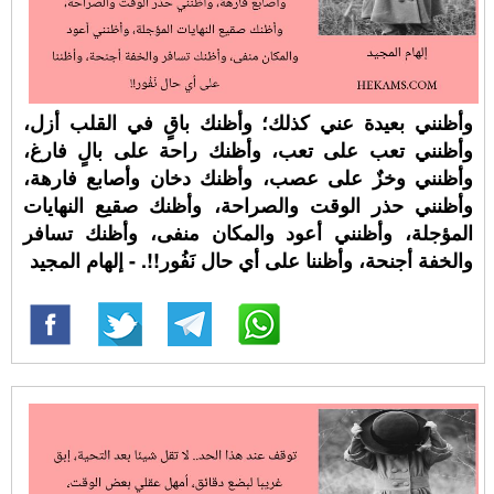
وأظنني بعيدة عني كذلك؛ وأظنك باقٍ في القلب أزل،
وأظنني تعب على تعب، وأظنك راحة على بالٍ فارغ،
وأظنني وخزٌ على عصب، وأظنك دخان وأصابع فارهة،
وأظنني حذر الوقت والصراحة، وأظنك صقيع النهايات
المؤجلة، وأظنني أعود والمكان منفى، وأظنك تسافر
والخفة أجنحة، وأظننا على أي حال نَفُور!!. - إلهام المجيد