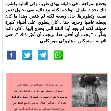
يخضع لمزاجه ، في دقيقة يهذي طربا، وفي التالية يكتئب.
ذلك يحدث طوال الوقت، لكنه، مع ذلك، بقى يحاول تغيير
نفسه وتطويرها. بذل وسعه لكنه لم يتغير، وهذا ما كان
يجعله غاضبا وحزينا حقا ، كان ينطوي على أشياء كثيرة
جميلة، لكنه لم يجد أبدا الثقة التي يحتاج إليها ، كان دائما
يفكّر : " يجب أن أفعل هذا، ويجب أن أغيّر ذاك "، حتى
النهاية ، مسكين. - هاروكي موراكامي