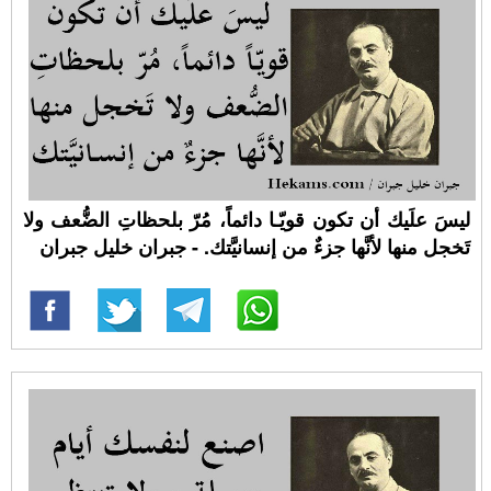
ليسَ علَيك أن تكون قويّـا دائماً، مُرّ بلحظاتِ الضُّعف ولا
تَخجل منها لأنَّها جزءٌ من إنسانيَّتك. - جبران خليل جبران