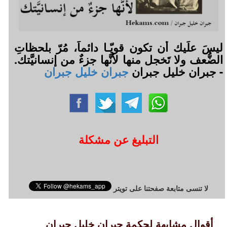
ليسَ علَيك أن تكون قويّـا دائماً، مُرّ بلحظاتِ
الضُّعف ولا تَخجل منها لأنَّها جزءٌ من إنسانيَّتك.
- جبران خليل جبران
جبران خليل جبران
التبليغ عن مشكلة
لا تنسى متابعة صفحتنا على تويتر
أقوال مشابهة لحكمة جبران خليل جبران