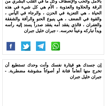
بالأمل والحب والإنعطاف وكل ما في القلب البشري من
الرقة والحلاوة والعذوبة ، الأم هي كل شيء في هذه
الحياة ، هي التعزية في الحزن ، والرجاء في اليأس ،
والقوة في الضعف ، هي ينبوع الحنو والرأفة والشفقة
والغفران ، فالذي يفقد أمه يفقد صدراً يسند إليه رأسه
ويداً تباركه وعيناً تحرسه. - جبران خليل جبران
إن جسدك هو قيثارة نفسك وأنت وحدك تستطيع أن
تخرج منها أنغاماً فتانة أو أصواتاً مشوشة مضطربة. -
جبران خليل جبران