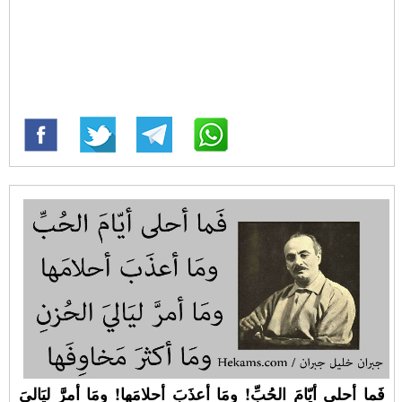
فَما أحلى أيّامَ الحُبِّ! ومَا أعذَبَ أحلامَها! ومَا أمرَّ ليَاليَ