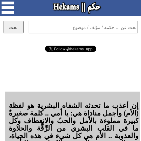
إن أعذب ما تحدثه الشفاه البشرية هو لفظة
(الأم) وأجمل مناداة هي: يا أمي .. كلمة صغيرةٌ
كبيرة مملوءة بالأمل والحبّ والانعطاف وكل
ما في القلب البشري من الرِّقَّة والحلاوة
والعذوبة .. الأم هي كل شيء في هذه الحياة،