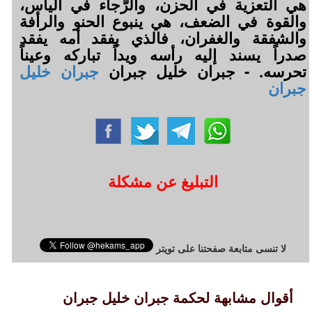
هي التعزية في الحزن، والرَّجاء في اليأس،
والقوة في الضعف، هي ينبوع الحنو والرأفة
والشفقة والغفران، فالذي يفقد أمه يفقد
صدراً يسند إليه رأسه ويداً تباركه وعيناً
تحرسه. - جبران خليل جبران
جبران خليل
جبران
التبليغ عن مشكلة
لا تنسى متابعة صفحتنا على تويتر
أقوال مشابهة لحكمة جبران خليل جبران