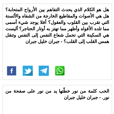
هل هو الكلام الذي يحدث التفاهم بين الأرواح المتحابة؟
هل هي الأصوات والمقاطيع الخارجة من الشفاه والألسنة
التي تقرب بين القلوب والعقول؟ أفلا يوجد شيء أسمى
مما تلده الأفواه وأطهر مما تهتز به أوتار الحناجر؟ أليست
هي السكينة التي تحمل شعاع النفس إلى النفس وتنقل
همس القلب إلى القلب؟ - جبران خليل جبران
ﺍﻟﺤﺐ ﻛﻠﻤﺔ ﻣﻦ ﻧﻮﺭ ﺧﻄّﺘﻬﺎ ﻳﺪ ﻣﻦ ﻧﻮﺭ ﻋﻠﻰ ﺻﻔﺤﺔ ﻣﻦ
ﻧﻮﺭ. - جبران خليل جبران