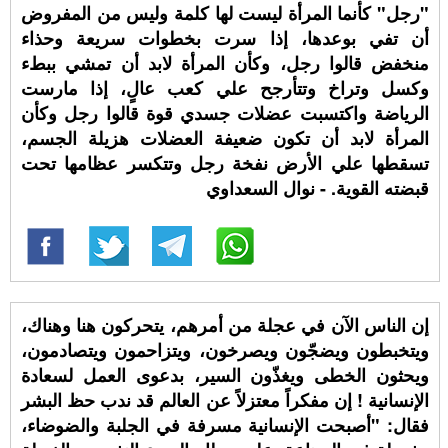
"رجل" كأنما المرأة ليست لها كلمة وليس من المفروض
أن تفي بوعدها، إذا سرت بخطوات سريعة وحذاء
منخفض قالوا رجل، وكأن المرأة لابد أن تمشي ببطء
وكسل وتراخ وتتأرجح علي كعب عالٍ، إذا مارست
الرياضة واكتسبت عضلات جسدي قوة قالوا رجل وكأن
المرأة لابد أن تكون ضعيفة العضلات هزيلة الجسم،
تسقطها علي الأرض نفخة رجل وتتكسر عظامها تحت
قبضته القوية. - نوال السعداوي
إن الناس الآن في عجلة من أمرهم، يتحركون هنا وهناك،
ويتخبطون ويضجّون ويصرخون، ويتزاحمون ويتصادمون،
ويحثون الخطى ويغذّون السير، بدعوى العمل لسعادة
الإنسانية ! إن مفكراً معتزلاً عن العالم قد ندب حظ البشر
فقال: "أصبحت الإنسانية مسرفة في الجلبة والضوضاء،