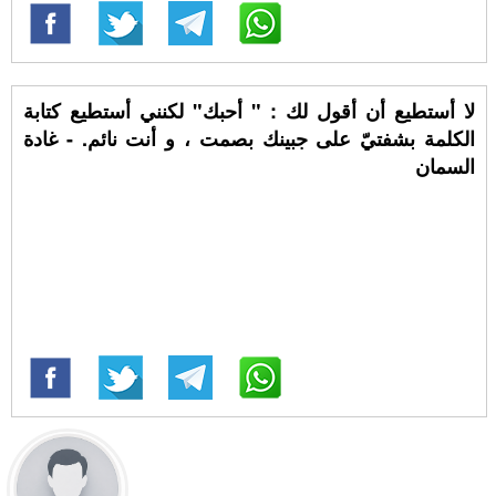
لا أستطيع أن أقول لك : " أحبك" لكنني أستطيع كتابة
الكلمة بشفتيّ على جبينك بصمت ، و أنت نائم. - غادة
السمان