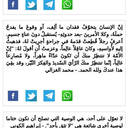
إنّ الإنسانَ يتخوّفُ فقدان ما ألِف، أو وقوعَ ما يفدحُ
حملَهُ، وكلا الأمرينَ -بعد حدوثِهِ- يُستقبلُ دونَ عناءٍ جسيمٍ.
أعرفُ رجلاً قُطِعتْ قدَمهُ في جراحةٍ أجرِيتْ لهُ، فذهبتُ
إليهِ لأُواسيهِ، وكانَ عاقِلاً عالِماً، وعزمتُ أن أقولَ لهُ: "إنّ
الأمّة لا تنتظِرُ منكَ أن تَكونَ عدّاءً ماهِراً، ولا مُصارِعاً
غالِباً، إنّما تنتظِرُ منكَ الرّأيَ السّديدَ والفِكرَ النّيّر، وقد بقِيَ
هذا عندكَ ولله الحمد. - محمد الغزالي
لا تعوّل على أحد، هي الوصية التي تصلح أن تكون ختاما
لوصية أخرى شائعة هي "لا تثق بأحد". - إبراهيم الكوني