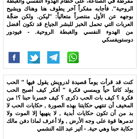
مفرطة في الصناعة، على حطام الهدوء النفسي والغبطة
الروحية". فأجابه مفكراً آخر يطوف هنا وهناك ويشيح
بوجهه عن الأول منتصراً متعالياً: "ليكن. ولكن ضجَّة
العربات التي تحمل الخبز للبشر الجياع قد تكون أفضل
من الهدوء النفسي والغبطة الروحية. - فيودور
دوستويفسكي
كنت قد قرأت يوماً قصيدة لدرويش يقول فيها " الحب
يولد كائناً حياً ويمسي فكرة " أفكر كيف أصبح الحب
فكرة ؟ كيف بات الحب ذكرى ؟ كيف خسرنا حبنا ؟! من
المخيف أن تنتهي حكايتنا بهذه الصورة , حكايات الحب لا
بد من أن تكون حكايات أبدية , لا ينهيها إلا الموت ولا
تدمرها قوة على وجه الأرض , ولا أعرف لماذا دفن مالك
حكاية حبنا وهي حية. - أثير عبد الله النشمي