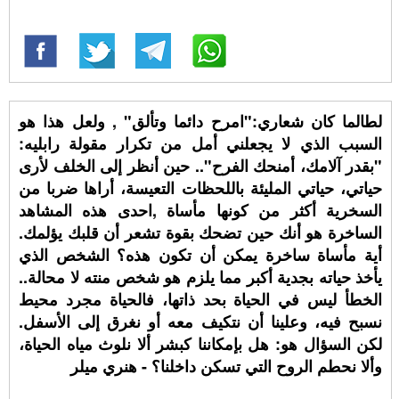
لطالما كان شعاري:"امرح دائما وتألق" , ولعل هذا هو
السبب الذي لا يجعلني أمل من تكرار مقولة رابليه:
"بقدر آلامك، أمنحك الفرح".. حين أنظر إلى الخلف لأرى
حياتي، حياتي المليئة باللحظات التعيسة، أراها ضربا من
السخرية أكثر من كونها مأساة ,احدى هذه المشاهد
الساخرة هو أنك حين تضحك بقوة تشعر أن قلبك يؤلمك.
أية مأساة ساخرة يمكن أن تكون هذه؟ الشخص الذي
يأخذ حياته بجدية أكبر مما يلزم هو شخص منته لا محالة..
الخطأ ليس في الحياة بحد ذاتها، فالحياة مجرد محيط
نسبح فيه، وعلينا أن نتكيف معه أو نغرق إلى الأسفل.
لكن السؤال هو: هل بإمكاننا كبشر ألا نلوث مياه الحياة،
وألا نحطم الروح التي تسكن داخلنا؟ - هنري ميلر