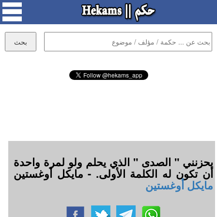
يحزنني " الصدى " الذي يحلم ولو لمرة واحدة
أن تكون له الكلمة الأولى. - مايكل أوغستين
مايكل أوغستين