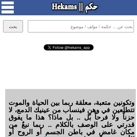
وتكونين متعبة، معلقة ربما بين الحياة والموت
تتطلعين في وهنٍ فينساب من عينيك الدمع، لا
حزناً ولا فرحاً بل .. بل ماذا؟ هذا ما يفوق
قدرتي على الوصف بالكلام .. ربما نبعٌ من
مكان غامضٍ في باطن الجسم أو الروح أو