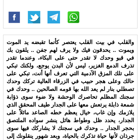
والقلب في بيت القلب يعتصر كأنما تقبضه يد الموت
ويموت .. يحدقون فيك ولا يرف لهم جفن .. يلقون بك
في قبو وحدك لا تقدر حتى على البكاء، وعندما تقدر
تذرف الدمع الغزير، ليس لأن البدن يوجع، ولكنك تبكي
على تلك المزق الآدمية التي تعرف أنها أنت، تبكي على
حالك وعلى هجر حبيب في الزرقاء العالية تركك وحدك
تصطلي بنار لم يعد الله بها قومه الصالحين .. وحدك في
سجنك المظلم تحاصرك الوحشة ولا ضوء سوى ذؤابة
شمعة ذابلة يرتعش معها على الجدار طيف المحقق الذي
يلازمك وإن غاب، خيال يعظم خطه الصاعد مائلاً على
الجدار، يحدد ظل وطواط هائل ينشر سواده الملتصق
بحجر الجدار .. وحدك في سجنك لا يشاركك فيها سوى
جرذان لأنها حياة تذكرك بالحياة، وبعد شهور ينقلونك إلى