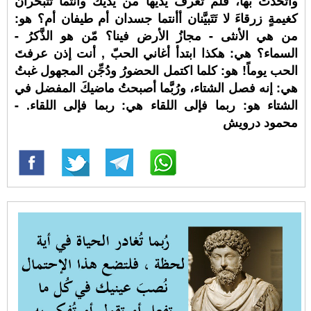
واتحَّدت بها، فلم تعرف يديها من يديك وأنتما تتبخران
كغيمةٍ زرقاءَ لا تَتَبيَّنان أأنتما جسدان أم طيفان أم؟ هو:
من هي الأنثى - مجازُ الأرض فينا؟ مّن هو الذَّكرُ -
السماء؟ هي: هكذا ابتدأ أغاني الحبّ , أنت إذن عرفتَ
الحب يوماً! هو: كلما اكتمل الحضورُ ودُجِّن المجهول غبتُ
هي: إنه فصل الشتاء، ورُبَّما أصبحتُ ماضيكَ المفضل في
الشتاء هو: ربما فإلى اللقاء هي: ربما فإلى اللقاء. -
محمود درويش