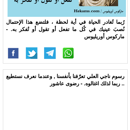
رُبما تُغادر الحياة في أية لحظة ، فلتضع هذا الإحتمال
نُصبَ عينيك في كُل ما تفعل أو تقول أو تُفكر به. -
ماركوس أوريليوس
رسوم ناجي العلي تعرّفنا بأنفسنا , وعندما نعرف نستطيع
.. ربما لذلك اغتالوه. - رضوى عاشور