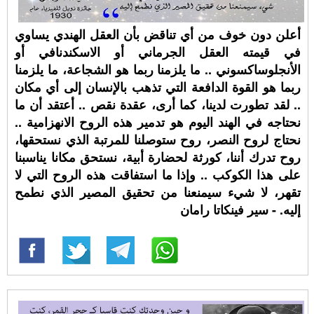
أعلن دون خوف من أي تناقض بأن العقل الهندي يساوي
في قيمته العقل الجرماني أو الاسكندنافي أو
الأنجلوساكسوني .. ما يلزمنا ربما هو الشجاعة، ما يلزمنا
ربما هو القوة الدافعة التي تذهب بالإنسان إلى أي مكان
.. لقد تطورت لدينا، كما أرى، عقدة نقص .. أعتقد أن ما
نحتاجه في الهند اليوم هو تدمير هذه الروح الانهزامية ..
نحتاج لروح النصر، روح ستوصلنا للمرتبة الذي نستحقها،
روح تدرك أننا، كورثة لحضارة أبية، نستحق مكانا يناسبنا
على هذا الكوكب .. وإذا ما استفاقت هذه الروح التي لا
تقهر، لا شيء سيمنعنا من تحقيق المصير الذي نطمح
إليه. - سير فينكاتا رامان