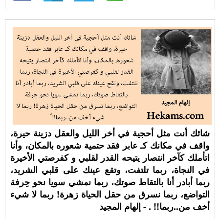
شائك أنت مثل أحجية في أخر الليل والعقل دزينة حيرة،
واقف في مكانك كـ عابر فقد حتمية شعوره بالمكان، وأنا
اتأملك كآخر انتصار يتيحه القدر لقلبي و كفرصتي الأخيرة
في النجاة، ربما تلتفت، وتقع عينك على قلبي الشريد،
ربما أبادر أنا بالتقاط صوتك، ربما نمشي سويا نحو حِرفة
التواضع، ربما نسرق من حقل الحياة زهرة! ربما لا شيء
أخف من..ربما!! ⁧. - إلهام المجيد