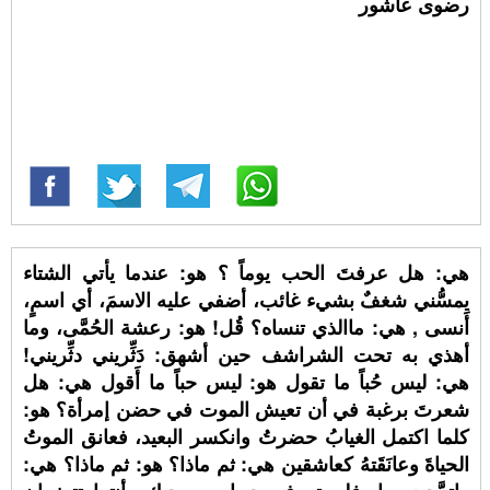
رضوى عاشور
هي: هل عرفتَ الحب يوماً ؟ هو: عندما يأتي الشتاء
يمسُّني شغفٌ بشيء غائب، أضفي عليه الاسمَ، أي اسمٍ،
أَنسى , هي: ماالذي تنساه؟ قُل! هو: رعشة الحُمَّى، وما
أهذي به تحت الشراشف حين أشهق: دَثِّريني دثِّريني!
هي: ليس حُباً ما تقول هو: ليس حباً ما أَقول هي: هل
شعرتَ برغبة في أن تعيش الموت في حضن إمرأة؟ هو:
كلما اكتمل الغيابُ حضرتُ وانكسر البعيد، فعانق الموتُ
الحياةَ وعانَقَتهُ كعاشقين هي: ثم ماذا؟ هو: ثم ماذا؟ هي: