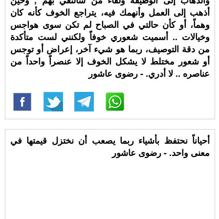
والذهاب إلى الوظيفة ولقاء من سألتقي بهم , وحين
أذهب إلى العمل وأنهمك فيه، يتراجع الخوف كأنه كان
وهماً، أو كأن حالتي في الصباح لم تكن سوى هواجس
وخيالات .. أسميت شعوري خوفاً ولكنني لست متأكدة
من دقة التوصيف، ربما هو شيء آخر، إعراض أو توجس
أو شعور مختلط لا يشكل الخوف إلا عنصراً واحداً من
عناصره .. لا أدري. - رضوى عاشور
أحياناً نحتفظ بأشياء ربما يصعب أن نختزل قيمتها في
معنى واحد. - رضوى عاشور