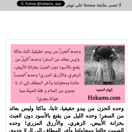
لا تنسى متابعة صفحتنا على تويتر
وحده ⁧‫الحزن‬⁩ من يبدو حقيقيا، ثابتا، ماكثا وليس بعائد
من السفرِ! وحده ⁧‫الليل‬⁩ من يقنع بالأسود دون العبث
بخزانة الأبيض، الزهري، والأزرق المزري! وحده
⁧‫الصمت‬⁩ حالتنا ومحاولتنا وآخر المطاف إلى الـ لا جدوى