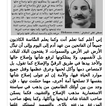
إني أعلم كما تعلم أنت وكما يعلم السَّاسة الكاذبون
جميعاً أن الفاتحين من عهد آدم إلى اليوم وإلى أن تبدَّل
الأرض غير الأرض والسموات، لا يفتحون البلاد للبلاد،
بل لأنفسهم، ولا يمتلكونها لرفع شأنها وإصلاح حالها
والأخذ بيدها في طريق الرقيِّ والإصلاح كما تقول، بل
لامتصاص دمها وأكل لحمها وعرق عظمها وقتل جميع
موارد الحياة فيها، والأمة إن لم تتولى إصلاح شأنها
بنفسها لا تصلحها أمة أخرى، مهما حسُنت نيتها ، فإن
وجد من بين أولئك الطامعين من يذهب في سياستة
الاستعمارية مذهب الإصلاح والتشييد، فكما يسمّن
صاحب الشاة شاته ليذبحها ويأكلها، وكما يتعهّد صاحب
المزرعة مزرعته بالرّي والتسميد ليستكثر غلتها