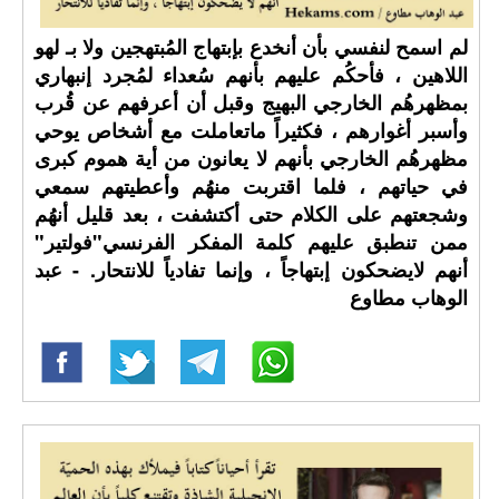
لم اسمح لنفسي بأن أنخدع بإبتهاج المُبتهجين ولا بـ لهو
اللاهين ، فأحكُم عليهم بأنهم سُعداء لمُجرد إنبهاري
بمظهرهُم الخارجي البهيج وقبل أن أعرفهم عن قُرب
وأسبر أغوارهم ، فكثيراً ماتعاملت مع أشخاص يوحي
مظهرهُم الخارجي بأنهم لا يعانون من أية هموم كبرى
في حياتهم ، فلما اقتربت منهُم وأعطيتهم سمعي
وشجعتهم على الكلام حتى أكتشفت ، بعد قليل أنهُم
ممن تنطبق عليهم كلمة المفكر الفرنسي"فولتير"
أنهم لايضحكون إبتهاجاً ، وإنما تفادياً للانتحار. - عبد
الوهاب مطاوع