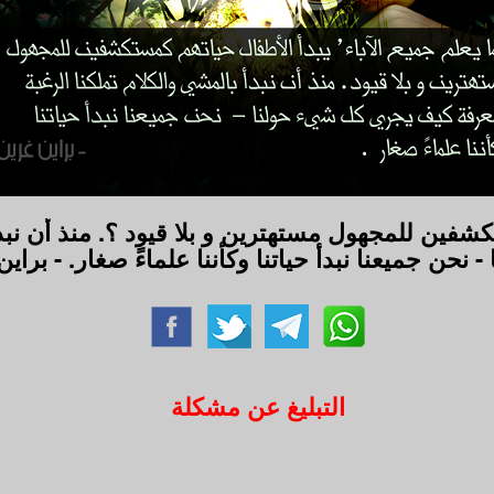
تكشفين للمجهول مستهترين و بلا قيود ؟. منذ أن نب
نحن جميعنا نبدأ حياتنا وكأننا علماءً صغار. - براي
التبليغ عن مشكلة