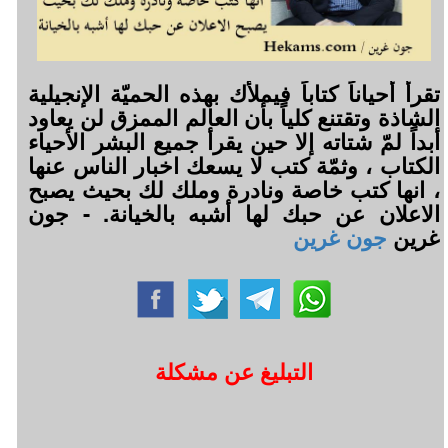
تقرأ أحياناً كتاباً فيملأك بهذه الحميّة الإنجيلية
الشاذة وتقتنع كلياً بأن العالم الممزق لن يعاود
أبداً لمّ شتاته إلا حين يقرأ جميع البشر الأحياء
الكتاب ، وثمّة كتب لا يسعك اخبار الناس عنها
، انها كتب خاصة ونادرة وملك لك بحيث يصبح
الاعلان عن حبك لها أشبه بالخيانة. - جون
غرين
جون غرين
التبليغ عن مشكلة