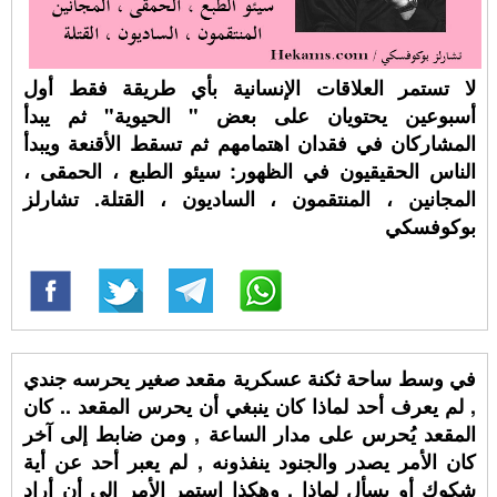
لا تستمر العلاقات الإنسانية بأي طريقة فقط أول
أسبوعين يحتويان على بعض " الحيوية" ثم يبدأ
المشاركان في فقدان اهتمامهم ثم تسقط الأقنعة ويبدأ
الناس الحقيقيون في الظهور: سيئو الطبع ، الحمقى ،
المجانين ، المنتقمون ، الساديون ، القتلة. تشارلز
بوكوفسكي
في وسط ساحة ثكنة عسكرية مقعد صغير يحرسه جندي
, لم يعرف أحد لماذا كان ينبغي أن يحرس المقعد .. كان
المقعد يُحرس على مدار الساعة , ومن ضابط إلى آخر
كان الأمر يصدر والجنود ينفذونه , لم يعبر أحد عن أية
شكوك أو يسأل لماذا , وهكذا استمر الأمر إلى أن أراد