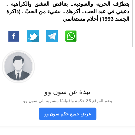
بتطرّف الحرية والعبودية.. بتناقض العشق والكراهية .
دعيني في عيد الحب.. أكرهك.. بشيء من الحبّ . (ذاكرة
الجسد 1993) أحلام مستغانمي
نبذة عن سون وو
يضم الموقع 36 حكمة واقتباسًا منسوبة إلى سون وو
عرض جميع حكم سون وو