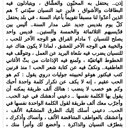
إذن.. يحتفل به المحبّون والعشّاق ، ويتبادلون فيه
البطاقات والأشواق ، فأين عيد النسيان سيّدتي ؟ هم
الذين أعدّوا لنا مسبقاً تقويماً بأعياد السنة ، في بلد يحتفل
كلّ يوم بقديس جديد على مدار السنة.. أليس بين
قدّيسيهم الثلاثمائة والخمسة والستين.. قديس واحد
يصلح للنسيان ؟ مادام الفراق هو الوجه الآخر للحب ،
والخيبة هي الوجه الآخر للعشق ، لماذا لا يكون هناك عيد
للنسيان يضرب فيه سُعاة البريد عن العمل ، وتتوقّف فيه
الخطوط الهاتفيّة ، وتُمنع فيه الإذاعات من بثّ الأغاني
العاطفية.. ونكفّ فيه عن كتابة شعر الحب ! منذ قرنين
كتب فيكتور هوغو لحبيبته جوليات دروي يقول : كم هو
الحب عقيم ، إنه لا يكف عن تكرار كلمة واحدة أحبك
وكم هو خصب لا ينضب : هنالك ألف طريقة يمكنه أن
يقول بها الكلمة نفسها .. دعيني أدهشك في عيد الحب..
وأجرّب معك ألف طريقة لقول الكلمة الواحدة نفسها في
الحب.. دعيني أسلك إليك الطرق المتشعّبة الألف ،
وأعشقك بالعواطف المتناقضة الألف ، وأنساك وأذكرك ،
بتطرّف النسيان والذاكرة . وأخضع لك وأتبرأ منك ،