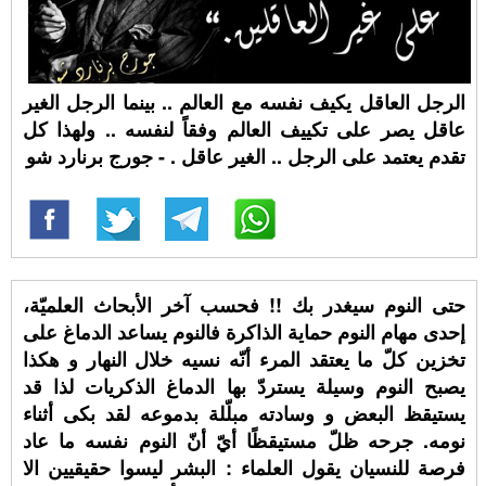
الرجل العاقل يكيف نفسه مع العالم .. بينما الرجل الغير
عاقل يصر على تكييف العالم وفقاً لنفسه .. ولهذا كل
تقدم يعتمد على الرجل .. الغير عاقل . - جورج برنارد شو
حتى النوم سيغدر بك !! فحسب آخر الأبحاث العلميّة،
إحدى مهام النوم حماية الذاكرة فالنوم يساعد الدماغ على
تخزين كلّ ما يعتقد المرء أنّه نسيه خلال النهار و هكذا
يصبح النوم وسيلة يستردّ بها الدماغ الذكريات لذا قد
يستيقظ البعض و وسادته مبلّلة بدموعه لقد بكى أثناء
نومه. جرحه ظلّ مستيقظًا أيّ أنّ النوم نفسه ما عاد
فرصة للنسيان يقول العلماء : البشر ليسوا حقيقيين الا