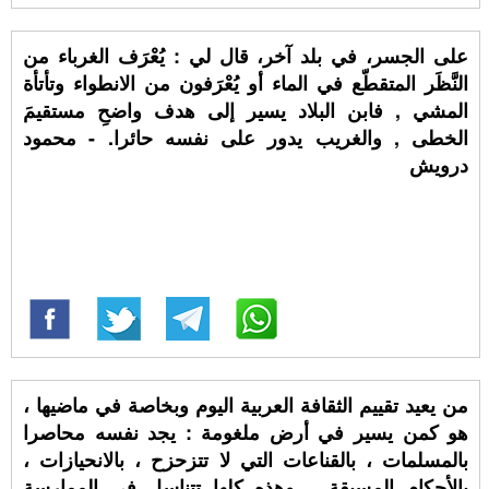
على الجسر، في بلد آخر، قال لي : يُعْرَف الغرباء من
النَّظَر المتقطّع في الماء أو يُعْرَفون من الانطواء وتأتأة
المشي , فابن البلاد يسير إلى هدف واضحِ مستقيمَ
الخطى , والغريب يدور على نفسه حائرا. - محمود
درويش
من يعيد تقييم الثقافة العربية اليوم وبخاصة في ماضيها ،
هو كمن يسير في أرض ملغومة : يجد نفسه محاصرا
بالمسلمات ، بالقناعات التي لا تتزحزح ، بالانحيازات ،
بالأحكام المسبقة .. وهذه كلها تتناسل في الممارسة