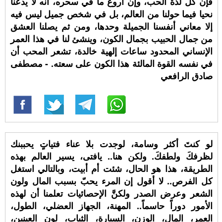
فإن كل لذة الحب، وإن أروع ما في سحره، أنه لا يدعنا
نحيا فيما حولنا من العالم، بل في شخص جميل ليس فيه
إلا معاني أنفسنا الجميلة وحدها، ومن ثم يصلنا العشق
من جمال الحبيب بجمال الكون، وينشئ لنا في هذا العمر
الإنساني المحدود ساعات إلهية خالدة، تشعر المحب أن
في نفسه القوة المالئة هذا الكون على سعته. - مصطفى
صادق الرافعي
لو كنتَ أكثر وسامة، لوجدت بلا عناء فتياتٍ يحببنك
لظرفكَ ولطفكَ. ولكن هنا.. يافتى، يسير العالم بهذه
الطريقة، هذا هو الحال، شئت أم أبيت، وبالتالي استغل
كل الفرص.. لا أقول إن المرء يحبّ بسبب المال ولون
الشعر وعرض الصدر ولكنَّ الإحصائيات تعلمنا أن لهذه
الأمور دوراً حاسماً.. المهنة، الجهاز العضلي، الطول،
العمر، المال، الوزن، السيارة، الثياب، لون العينين،