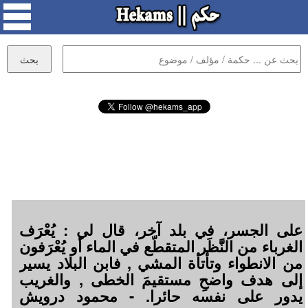
على الجسر، في بلد آخر، قال لي : يُعْرَف
الغرباء من النَّظَر المتقطّع في الماء أو يُعْرَفون
من الانطواء وتأتأة المشي , فابن البلاد يسير
إلى هدف واضحِ مستقيمَ الخطى , والغريب
يدور على نفسه حائرا. - محمود درويش