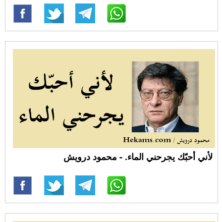
لأني أحبّك يجرحني الماء. - محمود درويش