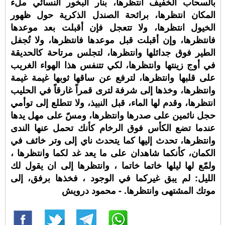
بالسحاب الخفيف انتظرها، بنار البخور النسائي ملء
المكان انتظرها، برائحة الصندل الذكرية حول ظهور
الخيول انتظرها، ولا تتعجل فإن أقبلت بعد موعدها
فانتظرها، وإن أقبلت قبل موعدها فانتظرها، ولا تُجفل
الطير فوق جدائلها وانتظرها، لتجلس مرتاحة كالحديقة
في أوج زينتها وانتظرها، لكي تتنفس هذا الهواء الغريب
على قلبها وانتظرها، لترفع عن ساقها ثوبها غيمة غيمة
وانتظرها، وخذها إلى شرفة لترى قمراً غارقاً في الحليب
انتظرها، وقدم لها الماء، قبل النبيذ، ولا تتطلع إلى توأمي
حجل نائمين على صدرها وانتظرها، ومسّ على مهل يدها
عندما تضع الكأس فوق الرخام كأنك تحمل عنها الندى
وانتظرها، تحدث إليها كما يتحدث ناي إلى وتر خائف في
الكمان، كأنكما شاهدان على ما يعد غد لكما وانتظرها ،
ولمّع لها ليلها خاتما خاتما ، وانتظرها إلى ان يقول لك
الليل: لم يبق غيركما في الوجود ، فخذها برفق، إلى
موتك المشتهى وانتظرها. - محمود درويش