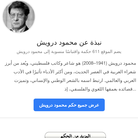
نبذة عن محمود درويش
يضم الموقع 611 حكمة واقتباسًا منسوبة إلى محمود درويش
محمود درويش (1941–2008) هو شاعر وكاتب فلسطيني، ويُعد من أبرز
شعراء العربية في العصر الحديث، ومن أكثر الأدباء تأثيرًا في الأدب
العربي والعالمي. ارتبط اسمه بالشعر الوطني والإنساني، وتميزت
قصائده بعمقها اللغوي والفلسفي، إذ...
عرض جميع حكم محمود درويش