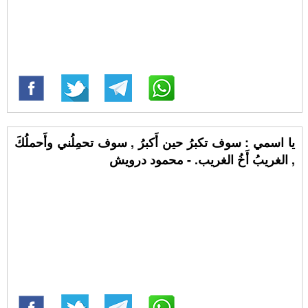
يا اسمي : سوف تكبرُ حين أَكبرُ , سوف تحمِلُني وأَحملُكَ
, الغريبُ أَخُ الغريب. - محمود درويش