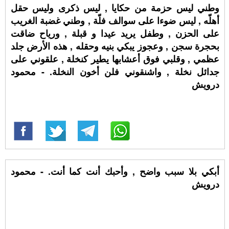
وطني ليس حزمة من حكايا , ليس ذكرى وليس حقل
أهلّه , ليس ضوءا على سوالف فلّة , وطني غضبة الغريب
على الحزن , وطفل يريد عيدا و قبلة , ورياح ضاقت
بحجرة سجن , وعجوز يبكي بنيه وحقله , هذه الأرض جلد
عظمي , وقلبي فوق أعشابها يطير كنخلة , علقوني على
جدائل نخلة , واشنقوني فلن أخون النخلة. - محمود
درويش
أبكي بلا سبب واضح , وأحبك أنت كما أنت. - محمود
درويش