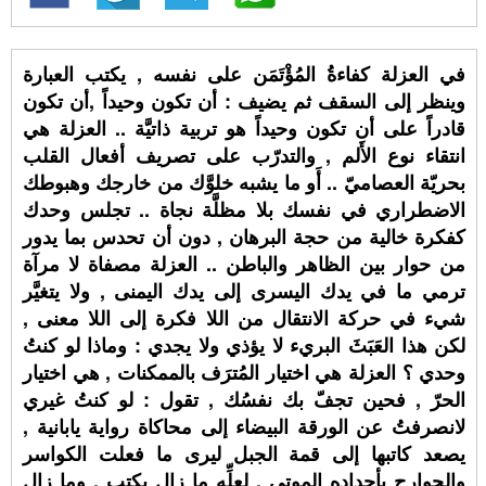
في العزلة كفاءةُ المُؤْتَمَن على نفسه , يكتب العبارة
وينظر إلى السقف ثم يضيف : أن تكون وحيداً ,أن تكون
قادراً على أن تكون وحيداً هو تربية ذاتيَّة .. العزلة هي
انتقاء نوع الأَلم , والتدرّب على تصريف أفعال القلب
بحريّة العصاميّ .. أَو ما يشبه خلوَّك من خارجك وهبوطك
الاضطراري في نفسك بلا مظلَّة نجاة .. تجلس وحدك
كفكرة خالية من حجة البرهان , دون أن تحدس بما يدور
من حوار بين الظاهر والباطن .. العزلة مصفاة لا مرآة
ترمي ما في يدك اليسرى إلى يدك اليمنى , ولا يتغيَّر
شيء في حركة الانتقال من اللا فكرة إلى اللا معنى ,
لكن هذا العَبَثَ البريء لا يؤذي ولا يجدي : وماذا لو كنتُ
وحدي ؟ العزلة هي اختيار المُترَف بالممكنات , هي اختيار
الحرّ , فحين تجفّ بك نفسُك , تقول : لو كنتُ غيري
لانصرفتُ عن الورقة البيضاء إلى محاكاة رواية يابانية ,
يصعد كاتبها إلى قمة الجبل ليرى ما فعلت الكواسر
والجوارح بأجداده الموتى , لعلِّه ما زال يكتب , وما زال