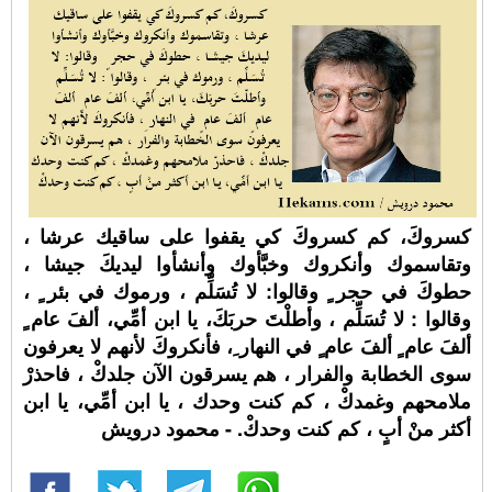
كسروكَ، كم كسروكَ كي يقفوا على ساقيك عرشا ،
وتقاسموك وأنكروك وخبَّأوك وأنشأوا ليديكَ جيشا ،
حطوكَ في حجر ٍ وقالوا: لا تُسَلِّم ، ورموك في بئر ٍ ،
وقالوا : لا تُسَلِّم ، وأطلْتَ حربَكَ، يا ابن أمِّي، ألفَ عام ٍ
ألفَ عام ٍ ألفَ عام ٍ في النهار ِ، فأنكروكَ لأنهم لا يعرفون
سوى الخطابة والفرار ، هم يسرقون الآن جلدكْ ، فاحذرْ
ملامحهم وغمدكْ ، كم كنت وحدك ، يا ابن أمِّي، يا ابن
أكثر منْ أبٍ ، كم كنت وحدكْ. - محمود درويش