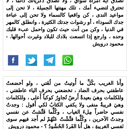
تصدق أية امرأة سواي ، ولا تصدق ذكرياتك دائما ، لا
تحترق لتضيء أمك ، تلك مهنتها الجميلة ، لا تحن إلى
مواعيد الندى ، كن واقعيا كالسماء ولا تحن إلى عباءة
جدك السوداء ، أو رشوات جدتك الكثيرة ، وانطلق كالمهر
في الدنيا ، وكن من أنت حيث تكون واحمل عبء قلبك
وحده ، وارجع إذا اتسعت بلادك للبلاد وغيرت أحوالها. -
محمود درويش
وأَنا الغريب بكُلِّ ما أُوتيتُ من لُغَتي ، ولو أخضعتُ
عاطفتي بحرف الضاد ، تخضعني بحرف الياء عاطفتي ،
وللكلمات وهيَ بعيدةٌ أَرضٌ تُجاوِرُ كوكباً أَعلى ، وللكلمات
وهيَ قريبةٌ منفى ولا يكفي الكتابُ لكي أَقول : وجدتُ
نفسي حاضراً مِلءَ الغياب ، وكُلَّما فَتَّشتُ عن نفسي
وجدتُ الآخرين ، وكُلَّما فتَّشْتُ عَنْهُمْ لم أَجد فيهم سوى
نَفسي الغريبةِ ، هل أَنا الفَردُ الحُشُودُ ؟ - محمود درويش