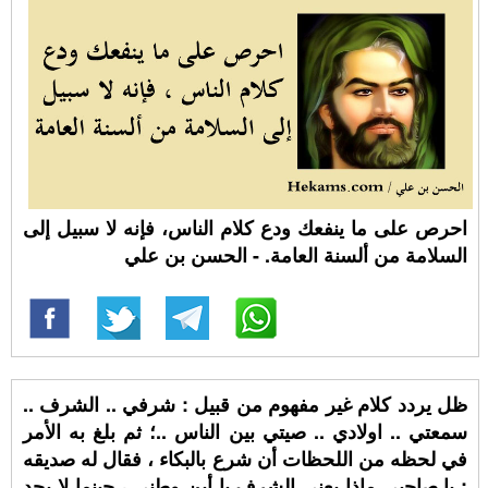
احرص على ما ينفعك ودع كلام الناس، فإنه لا سبيل إلى
السلامة من ألسنة العامة. - الحسن بن علي
ظل يردد كلام غير مفهوم من قبيل : شرفي .. الشرف ..
سمعتي .. اولادي .. صيتي بين الناس ..؛ ثم بلغ به الأمر
في لحظه من اللحظات أن شرع بالبكاء ، فقال له صديقه
: يا صاحبي ماذا يعني الشرف يا أبن وطني ، حينما لا يجد