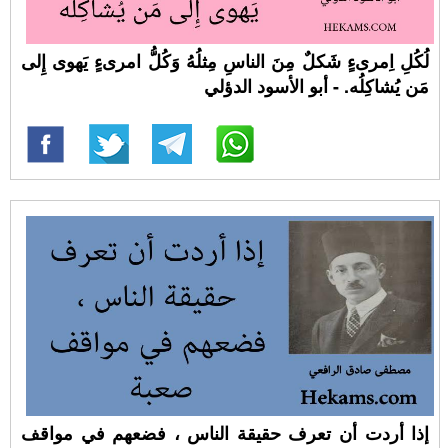
لُكُلِ اِمرىءٍ شَكلٌ مِنَ الناسِ مِثلُهُ وَكُلُّ امرىءٍ يَهوى إِلى
مَن يُشاكِلُه. - أبو الأسود الدؤلي
إذا أردت أن تعرف حقيقة الناس ، فضعهم في مواقف