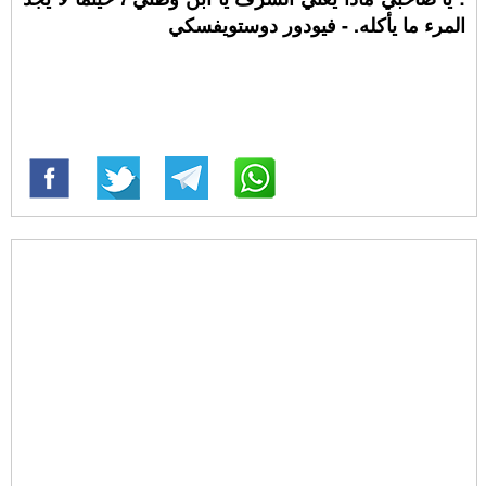
المرء ما يأكله. - فيودور دوستويفسكي