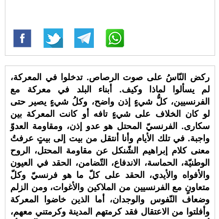
ركض النّاسُ على صوت الرصاص. تدخلوا في المعركة،
لم يسألوا لماذا وكيف. أبناء البلد في معركة مع
الفرنسيين، كلُّ شيءٍ إذن واضح، وكلُ شيءٍ يصير حتى
لو كان الخلاف على شيءٍ تافه أو كانت المعركة بين
سكارى. الفرنسيّ المحتل هو عدو إذن، ومقاومة العدوّ
واجبة. في تلك الأيام وأنا أنتقل من بيت إلى بيتٍ عرفتُ
معنى كلام إبراهيم الشّنكل عن مقاومة المحتل، الروح
الوطنيّة، الحماسة، الاندفاع، التّضامن، الحقد في العيون
والأفواه والأيدي، الحقد على كلّ ما هو فرنسيّ وكلّ
متعاونٍ مع الفرنسيين من الملاكين والأغوات، ومن الزلم
وضعاف النّفوس والوجدان، أما الذين خاضوا المعركة
وأفلتوا من الاعتقال فقد كرمتهم المدينة وكرمتني معهم،