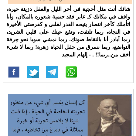
شائك أنت مثل أحجية في أخر الليل والعقل دزينة حيرة،
واقف في مكانك كـ عابر فقد حتمية شعوره بالمكان، وأنا
اتأملك كآخر انتصار يتيحه القدر لقلبي و كفرصتي الأخيرة
في النجاة، ربما تلتفت، وتقع عينك على قلبي الشريد،
ربما أبادر أنا بالتقاط صوتك، ربما نمشي سويا نحو حِرفة
التواضع، ربما نسرق من حقل الحياة زهرة! ربما لا شيء
أخف من..ربما!! ⁧. - إلهام المجيد