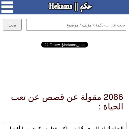
2086 مقولة عن قصص عن تعب
الحياة :
الحياة تُنهك المرء , تُبليه .. لكن غدا، سيكون يوما أفضل.