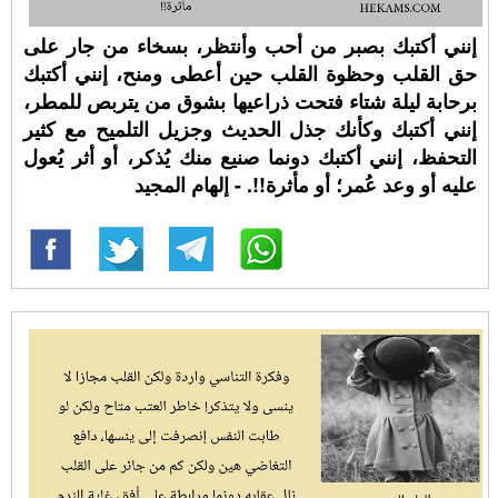
إنني أكتبك بصبر من أحب وأنتظر، بسخاء من جار على
حق القلب وحظوة القلب حين أعطى ومنح، إنني أكتبك
برحابة ليلة شتاء فتحت ذراعيها بشوق من يتربص للمطر،
إنني أكتبك وكأنك جذل الحديث وجزيل التلميح مع كثير
التحفظ، إنني أكتبك دونما صنيع منك يُذكر، أو أثر يُعول
عليه أو وعد عُمر؛ أو مأثرة!!. - إلهام المجيد