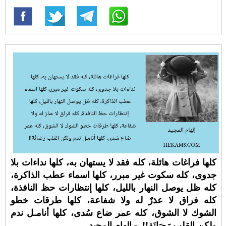
كلها فراغات هائلة، كله فقد لا يستهان به، كلها نداءات بلا
جدوى، كله سكوت غير مبرر، كلها اسماء عطب الذاكرة،
كله ظل يوصل النهار بالليل، كلها إنتظارات حظ النافذة،
كله فراق لا عذرٌ له ولا شفاعة، كلها طرقات خطو
الشوك لا الشوق، كله عمر ضاع سُدى، كلها أنامـل ندم
ولكن القلب رَصَانَة!!. - إلهام المجيد