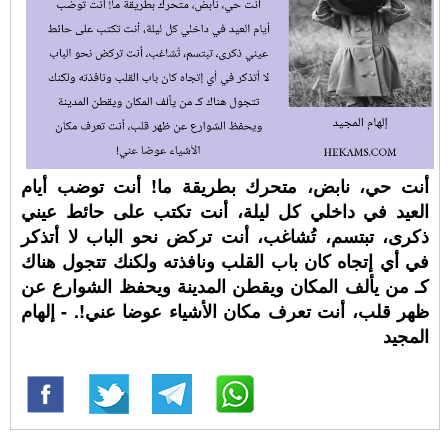
أنت حي، نابض، متحرك بطريقة ما! أنت توضب أيام
العيد في داخلي كل ليلة، أنت تكتب على حائط عيني
ذكرى، تبتسم، تُشاغب، أنت تركض نحو الباب لا أتذكر
في أي إتجاه كان باب القلب ونافذته ولكنك تتجول هناك
كـ من يألف المكان ويقطن المدينة ويحفظ الشوارع عن
ظهر قلب، أنت تعرف مكان الأشياء عوضا عني!. - إلهام
المجيد