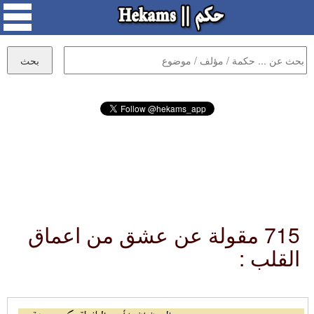
715 مقولة عن عشق من اعماق
القلب :