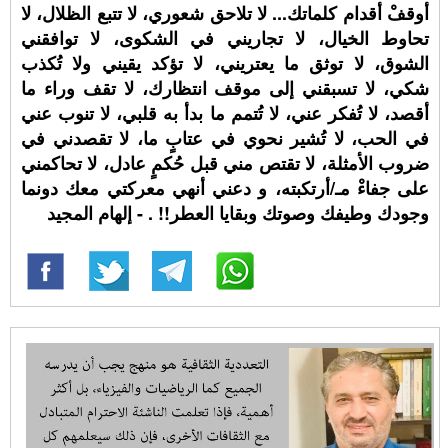
أوقفْ أقدام كلماتك... لا تلاحق شعوري، لا تتبع الظلال، لا
تحاوط الخيال، لا تجاريني في الشكوى، لا توافقني
الشوق، لا توثق ما يعتريني، لا تؤكد يقيني ولا تُكذب
شكي، لا تسبقني إلى موقف انتظارك، لا تقف وراء ما
أقصد، لا تُفكر عني، لا تُتمم ما بدأ به قلبي، لا تنوب عني
في الحب، لا تُشير نحوي في عتابٍ ما، لا تقصدني في
ضروب الأمثلة، لا تقتص مني قبل حُكمٍ عادل، لا تحاكمني
على جفاءْ مـ/أرتكبته، و دعني أنهي معركتي معك دونما
وجودك وطيفك وصوتك وبقايا العطر!! ⁧‫. - إلهام المجيد