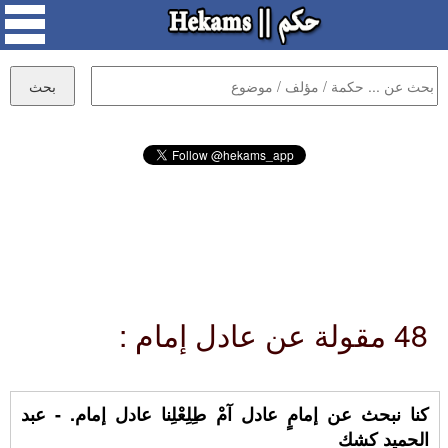
48 مقولة عن عادل إمام :
كنا نبحث عن إمامٍ عادل آمْ طِلِعْلِنا عادل إمام. - عبد
الحميد كشك