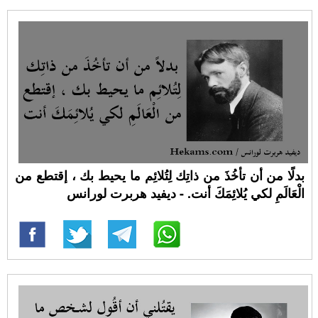
بدلًا من أن تأخُذَ من ذاتِك لِتُلائِم ما يحيط بك ، إقتطع من
الْعَالَمِ لكي يُلائِمَكَ أنت. - ديفيد هربرت لورانس