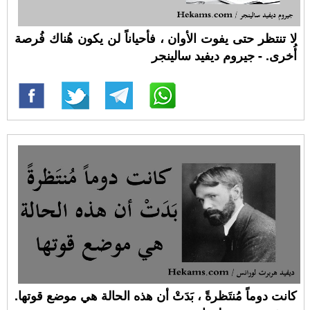
لا تنتظر حتى يفوت الأوان ، فأحياناً لن يكون هُناك فُرصة
أُخرى. - جيروم ديفيد سالينجر
كانت دوماً مُنتَظرةً ، بَدَتْ أن هذه الحالة هي موضع قوتها.