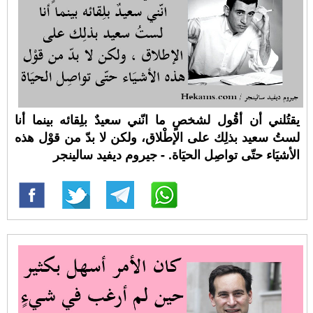
يقتُلني أن أقُول لشخصٍ ما انّني سعيدٌ بلِقائه بينما أنا
لستُ سعيد بذلِك على الإطْلاق، ولكن لا بدّ من قوْل هذه
الأشيَاء حتّى تواصِل الحيَاة. - جيروم ديفيد سالينجر