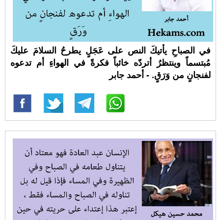
في الصباحِ يأتيكَ النص على عَجَلٍ يطرحُ السلامَ عليكَ
مُبتسماً وينتظرُ أتردّه خائباً فكرةً في الهواءِ أم تدعوه
لفنجانٍ من وَرَقٍ. - أحمد جابر