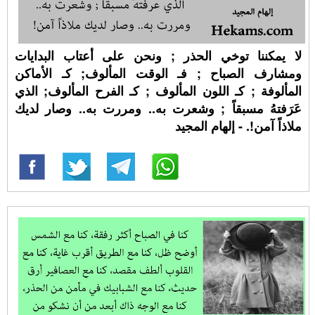
لا يمكننا توخي الحذر ; ونحن على أعتاب البدايات
ومشارف الصباح ; فـ الوقت المألوف; كـ الأماكن
المألوفة ; كـ اللون المألوف ; كـ الفرح المألوف; الذي
عَرَفتهُ مسبقاً ; وشعرت به.. ومررت به.. وصار لديك
ملاذاً آمن!. - إلهام المجيد