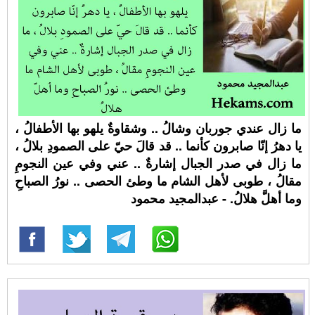
ما زال عندي جوربان وشالُ .. وشقاوةٌ يلهو بها الأطفالُ ،
يا دهرُ إنّا صابرون كأنما .. قد قالَ حيّ على الصمودِ بلالُ ،
ما زال في صدر الجبال إشارةٌ .. عني وفي عين النجومِ
مقالُ ، طوبى لأهل الشام ما وطئ الحصى .. نورُ الصباحِ
وما أهلَّ هلالُ. - عبدالمجيد محمود