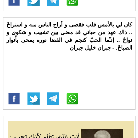
كان لي بالأمس قلب فقضى و أراح الناس منه و استراحْ
.. ذاك عهد من حياتي قد مضى بين تشبيب و شكوى و
نواحْ .. إنـّما الحبّ كنجم في الفضا نوره يمحى بأنوار
الصباحْ. - جبران خليل جبران