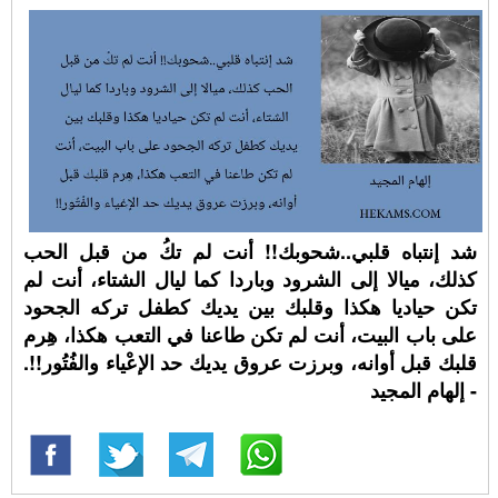
شد إنتباه قلبي..شحوبك!! أنت لم تكُ من قبل الحب
كذلك، ميالا إلى الشرود وباردا كما ليال الشتاء، أنت لم
تكن حياديا هكذا وقلبك بين يديك كطفل تركه الجحود
على باب البيت، أنت لم تكن طاعنا في التعب هكذا، هِرم
قلبك قبل أوانه، وبرزت عروق يديك حد الإعْياء والفُتُور!!.
- إلهام المجيد