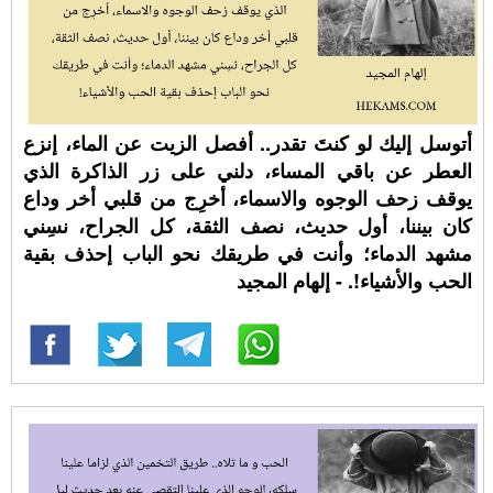
أتوسل إليك لو كنتَ تقدر.. أفصل الزيت عن الماء، إنزع
العطر عن باقي المساء، دلني على زر الذاكرة الذي
يوقف زحف الوجوه والاسماء، أخرِج من قلبي أخر وداع
كان بيننا، أول حديث، نصف الثقة، كل الجراح، نسِني
مشهد الدماء؛ وأنت في طريقك نحو الباب إحذف بقية
الحب والأشياء!. - إلهام المجيد