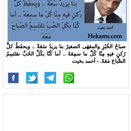
صباحُ الخُبْزِ والمقهَى الصغيرُ بنا يزيدُ سَعَةْ .. ويحفَظُ كلُّ
رُكنٍ فيهِ مِنّا كُلَّ ما سمِعَهْ .. أما كُنّا بكُلِّ الحُبِّ نقتَسِمُ
الصَّباحَ مَعَهْ. - أحمد بخيت