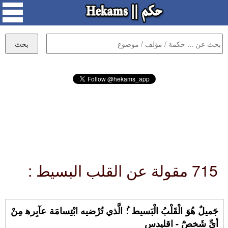
715 مقولة عن القلب البسيط :
جَميلٌ هُوَ الْقَلْبُ الْبَسيط ؛ُ الَّذي تُرْضيه ابْتِسامَة عآبِره‍ مِنْ
أيِّ شَخصٍْٓ - اقليدس