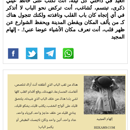
العيد في داخلي كل ليلة، أنت تكتب على حائط عيني
ذكرى، تبتسم، تُشاغب، أنت تركض نحو الباب لا أتذكر
في أي إتجاه كان باب القلب ونافذته ولكنك تتجول هناك
كـ من يألف المكان ويقطن المدينة ويحفظ الشوارع عن
ظهر قلب، أنت تعرف مكان الأشياء عوضا عني!. - إلهام
المجيد