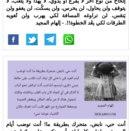
إلحاح من نوع آخر لا يقرع أو يدوي، لا يهدأ ولا يتعب، لا
يتوقف ولن يحاول، لن يخرس، ولن يسكُت، لن يغفو ولن
يَنعَس، لن تراوغه المسافة لكي يهرب ولن تُغويه
الطرقات لكي يعُد الخطوة!!. - إلهام المجيد
أنت حي، نابض، متحرك بطريقة ما! أنت توضب أيام