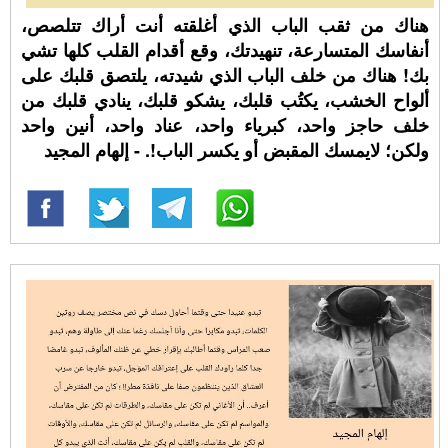
هناك من ثقب الباب الذي أغلقته أنت أراك تتلصص،
أنفاسك المتسارعة، تنهيدتك، وقع أقدام القلب كلها تشي
بك! هناك من خلف الباب الذي شيدته، يلتصق قلبك على
ألواح الخشب، يكتُب قلبك، يشكو قلبك، ينادي قلبك من
خلف حاجز واحد، كبرياء واحد، عناد واحد، أنين واحد
ولكن؛ لايمسك المقبض أو يكسر الباب!. - إلهام المجيد