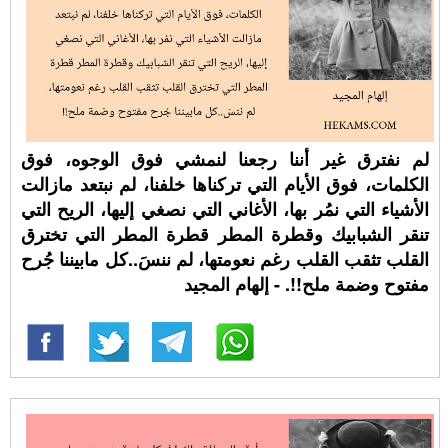
لم نفترق غير أننا رجعنا لنمشي فوق الوجوه، فوق
الكلمات، فوق الأيام التي تركناها خلفنا، لم نبتعد مازالت
الأشياء التي نمُر بها، الأغاني التي نصغي إليها، الريح التي
تنقر الشبابيك وقطرة المطر قطرة المطر التي تخترق
القلب تثقب القلب رغم نعومتها، لم ننسَ..كل مابيننا جُرح
مفتوح وضمة ملح!!. - إلهام المجيد