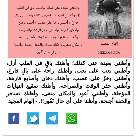
وأظنني بعيدة عني كذلك؛ وأظنك باقٍ في القلب أزل،
وأظنني تعب على تعب، وأظنك راحة على بالٍ فارغ،
وأظنني وخزٌ على عصب، وأظنك دخان وأصابع فارهة،
وأظنني حذر الوقت والصراحة، وأظنك صقيع النهايات
المؤجلة، وأظنني أعود والمكان منفى، وأظنك تسافر
والخفة أجنحة، وأظننا على أي حال نَفُور!!. - إلهام المجيد