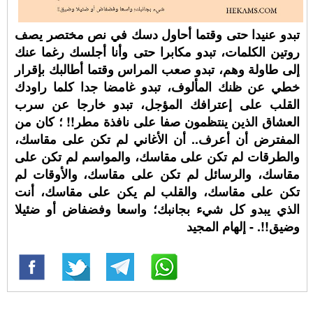
تبدو عنيدا حتى وقتما أحاول دسك في نص مختصر يصف
روتين الكلمات، تبدو مكابرا حتى وأنا أجلسك رغما عنك
إلى طاولة وهم، تبدو صعب المراس وقتما أطالبك بإقرار
خطي عن ظنك المألوف، تبدو غامضا جدا كلما راودك
القلب على إعترافك المؤجل، تبدو خارجا عن سرب
العشاق الذين ينتظمون صفا على نافذة مطر!! ؛ كان من
المفترض أن أعرف.. أن الأغاني لم تكن على مقاسك،
والطرقات لم تكن على مقاسك، والمواسم لم تكن على
مقاسك، والرسائل لم تكن على مقاسك، والأوقات لم
تكن على مقاسك، والقلب لم يكن على مقاسك، أنت
الذي يبدو كل شيء بجانبك؛ واسعا وفضفاض أو ضئيلا
وضيق!!. - إلهام المجيد