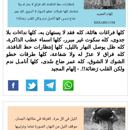
كلها فراغات هائلة، كله فقد لا يستهان به، كلها نداءات بلا
جدوى، كله سكوت غير مبرر، كلها اسماء عطب الذاكرة،
كله ظل يوصل النهار بالليل، كلها إنتظارات حظ النافذة،
كله فراق لا عذرٌ له ولا شفاعة، كلها طرقات خطو
الشوك لا الشوق، كله عمر ضاع سُدى، كلها أنامـل ندم
ولكن القلب رَصَانَة!!. - إلهام المجيد