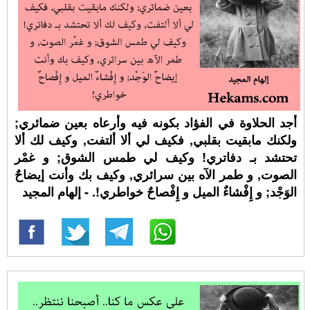
أجد الحلاوة في الفؤاد بكونه فيه وأرعاه بعين ضمائري;
ولكنك مابقيت بقلبي, فكيف لي ألا ألتفت, وكيف لك ألا
تحتشد بـ دفاتري! وكيف لي طمس الشوق; و غمْر
الصوت, و طمر الآه بين سرائري, وكيف بك وأنت إيضاحٌ
الوَجْد; و إِفْشاءٌ الميل و إِفْصاحٌ خواطري!. - إلهام المجيد