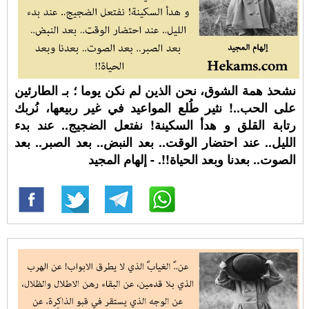
نشحذ همة الشوق، نحن الذين لم نكن يوما ؛ بـ الطارئين
على الحب..! نثير طُلع المواعيد في غير ربيعها، نُربك
رتابة القلق و هدأ السكينة! نفتعل الضجيج.. عند بدء
الليل.. عند احتضار الوقت.. بعد النبض.. بعد الصبر.. بعد
الصوت.. بعدنا وبعد الحياة!!. - إلهام المجيد