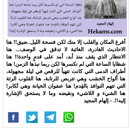
أفرغ المكان والقلب إلا منك لكن فسحة الليل..ضيق!! هنا
الاحاديث الغادرة، الغائبة لا تدقق في الوصف... هنا
الانتظار الذي يقف منذ أبد، أمد على قدمٍ واحدة!! هنا
شظايا الساعة التي لم نكسرها لكن ربما نبذها الزمن! هنا
أطراف الدمى التي كانت تتهيأ للرقص في ليلة مجهولة،
هنا ألواح الخشب وهي تتربص للرتابة، هنا القلوب الرثة
التي تتهم النوافذ بالقِدم! هنا عنفوان الخيانة وهي تُكابر!
هنا الشيء و اللاشيء ونقيضه وما لا يستحق الإشارة
إليه!!. - إلهام المجيد