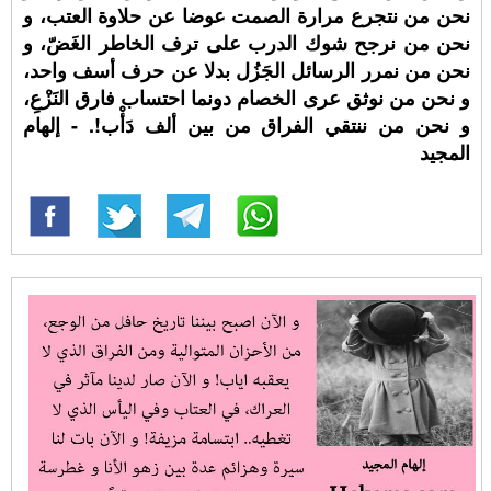
نحن من نتجرع مرارة الصمت عوضا عن حلاوة العتب، و
نحن من نرجح شوك الدرب على ترف الخاطر الغَضّ، و
نحن من نمرر الرسائل الجَزُل بدلا عن حرف أسف واحد،
و نحن من نوثق عرى الخصام دونما احتساب فارق النَزْعِ،
و نحن من ننتقي الفراق من بين ألف دَأْب!. - إلهام
المجيد