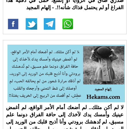
صدري ضاق في الزوايا أو إتسع، حمل في دفتيه هذا
الفراغ أو لم يحتمل فذاك شأنه!!. - إلهام المجيد
لا لم أكن مثلك.. لم أضعك أمام الأمر الواقع، لم أغمض
عينيك وأمسك يدك لآخذك إلى حافة الفراق دونما علم
مسبق، لم تُدهشك برودتي وأنا أذبح قلبك من الوريد إلى
الوريد، لم أذقك مرارة شعور من لم يحالفه الحب، لم