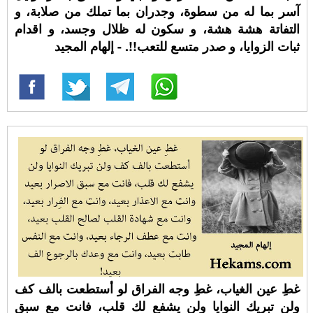
آسر بما له من سطوة، وجدران بما تملك من صلابة، و
التفاتة هشة هشة، و سكون له ظلال وجسد، و اقدام
ثبات الزوايا، و صدر متسع للتعب!!. - إلهام المجيد
غطِ عين الغياب، غطِ وجه الفراق لو أستطعت بالف كف
ولن تبريك النوايا ولن يشفع لك قلب، فانت مع سبق