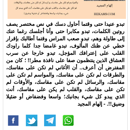
تبدو عنيدا حتى وقتما أحاول دسك في نص مختصر يصف
روتين الكلمات، تبدو مكابرا حتى وأنا أجلسك رغما عنك
إلى طاولة وهم، تبدو صعب المراس وقتما أطالبك بإقرار
خطي عن ظنك المألوف، تبدو غامضا جدا كلما راودك
القلب على إعترافك المؤجل، تبدو خارجا عن سرب
العشاق الذين ينتظمون صفا على نافذة مطر!! ؛ كان من
المفترض أن أعرف.. أن الأغاني لم تكن على مقاسك،
والطرقات لم تكن على مقاسك، والمواسم لم تكن على
مقاسك، والرسائل لم تكن على مقاسك، والأوقات لم
تكن على مقاسك، والقلب لم يكن على مقاسك، أنت
الذي يبدو كل شيء بجانبك؛ واسعا وفضفاض أو ضئيلا
وضيق!!. - إلهام المجيد