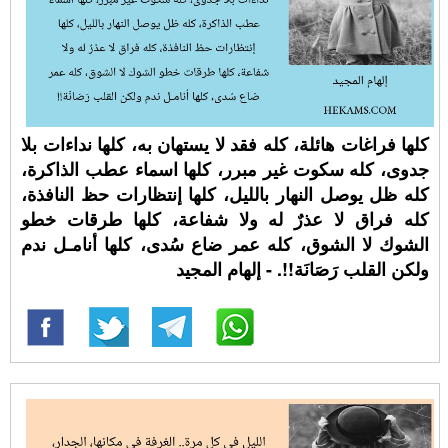
كلها فراغات هائلة، كله فقد لا يستهان به، كلها نداءات بلا
جدوى، كله سكوت غير مبرر، كلها اسماء عطب الذاكرة،
كله ظل يوصل النهار بالليل، كلها إنتظارات حظ النافذة،
كله فراق لا عذرٌ له ولا شفاعة، كلها طرقات خطو
الشوك لا الشوق، كله عمر ضاع سُدى، كلها أنامـل ندم
ولكن القلب رَصَانَة!!. - إلهام المجيد