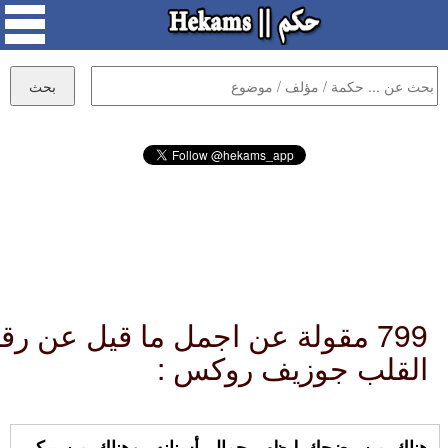
799 مقولة عن اجمل ما قيل عن رق
القلب جوزيف روكس :
هناك من يضحك ليظهر جمال أسنانه، وهناك من يبكي