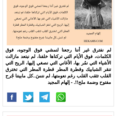
لم نفترق غير أننا رجعنا لنمشي فوق الوجوه، فوق
الكلمات، فوق الأيام التي تركناها خلفنا، لم نبتعد مازالت
الأشياء التي نمُر بها، الأغاني التي نصغي إليها، الريح التي
تنقر الشبابيك وقطرة المطر قطرة المطر التي تخترق
القلب تثقب القلب رغم نعومتها، لم ننسَ..كل مابيننا جُرح
مفتوح وضمة ملح!!. - إلهام المجيد