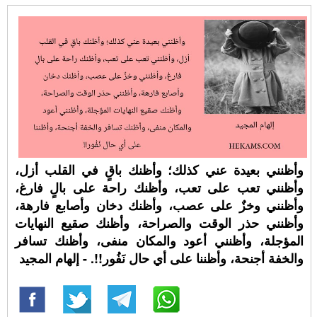
وأظنني بعيدة عني كذلك؛ وأظنك باقٍ في القلب أزل،
وأظنني تعب على تعب، وأظنك راحة على بالٍ فارغ،
وأظنني وخزٌ على عصب، وأظنك دخان وأصابع فارهة،
وأظنني حذر الوقت والصراحة، وأظنك صقيع النهايات
المؤجلة، وأظنني أعود والمكان منفى، وأظنك تسافر
والخفة أجنحة، وأظننا على أي حال نَفُور!!. - إلهام المجيد