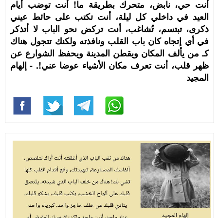
أنت حي، نابض، متحرك بطريقة ما! أنت توضب أيام
العيد في داخلي كل ليلة، أنت تكتب على حائط عيني
ذكرى، تبتسم، تُشاغب، أنت تركض نحو الباب لا أتذكر
في أي إتجاه كان باب القلب ونافذته ولكنك تتجول هناك
كـ من يألف المكان ويقطن المدينة ويحفظ الشوارع عن
ظهر قلب، أنت تعرف مكان الأشياء عوضا عني!. - إلهام
المجيد