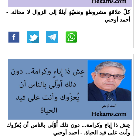
كلّ علاقةٍ مشروطةٍ ونفعيّةٍ آيلةٌ إلى الزوال لا محالة. -
أحمد أوحني
عِش ذا إِباءٍ وكرامة... دون ذلك أَوْلَى بالناس أن يُعزّوك
وأنت على قيد الحياة. - أحمد أوحني