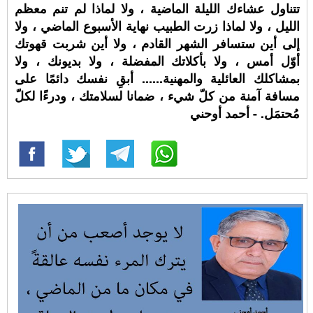
تتناول عشاءك الليلة الماضية ، ولا لماذا لم تنم معظم
الليل ، ولا لماذا زرت الطبيب نهاية الأسبوع الماضي ، ولا
إلى أين ستسافر الشهر القادم ، ولا أين شربت قهوتك
أوّل أمس ، ولا بأكلاتك المفضلة ، ولا بديونك ، ولا
بمشاكلك العائلية والمهنية...... أبقِ نفسك دائمًا على
مسافة آمنة من كلّ شيء ، ضمانا لسلامتك ، ودرءًا لكلّ
مُحتمَل. - أحمد أوحني