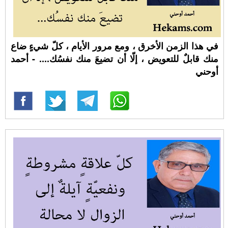
في هذا الزمن الأخرق ، ومع مرور الأيام ، كلّ شيءٍ ضاع
منك قابلٌ للتعويض ، إلّا أن تضيعَ منك نفسُك.... - أحمد
أوحني