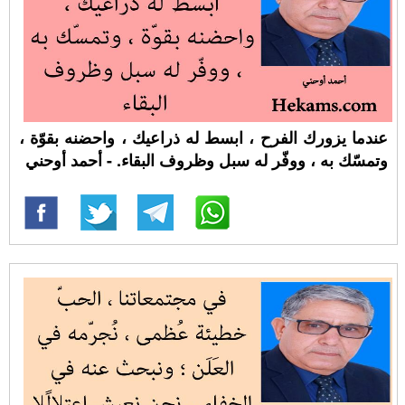
عندما يزورك الفرح ، ابسط له ذراعيك ، واحضنه بقوّة ،
وتمسّك به ، ووفّر له سبل وظروف البقاء. - أحمد أوحني