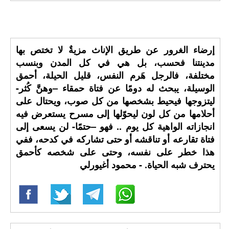
إرضاء الغرور عن طريق الإناث مزيةٌ لا تختص بها
مدينتنا فحسب، بل هي في كل المدن وبنسب
مختلفة، فالرجل هَرم النفس، قليل الحيلة، أحمق
الوسيلة، يبحث له دومًا عن فتاة حمقاء –وهنَّ كُثر-
ليتزوجها فيحيط بشخصها من كل صوب، ويحتال على
أحلامها من كل لون ليحوّلها إلى مسرح يستعرض فيه
انجازاته الواهية كل يوم .. فهو –حتمًا- لن يسعى إلى
فتاة تقارعه أو تناقشه أو حتى تشاركه في كدحه، ففي
هذا خطر على نفسه، وحتى على شخصه كأحمق
يحترف شبه الحياة. - محمود أغيورلي