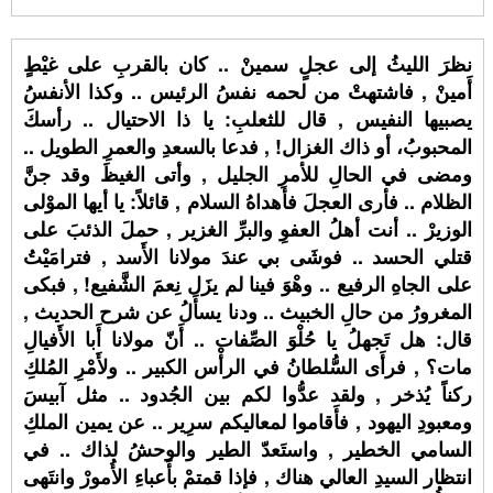
نظرَ الليثُ إلى عجلٍ سمينْ .. كان بالقربِ على غيْطٍ
أَمينْ , فاشتهتْ من لحمه نفسُ الرئيس .. وكذا الأنفسُ
يصبيها النفيس , قال للثعلبِ: يا ذا الاحتيال .. رأسكَ
المحبوبُ، أو ذاك الغزال! , فدعا بالسعدِ والعمرِ الطويل ..
ومضى في الحالِ للأمرِ الجليل , وأتى الغيظَ وقد جنَّ
الظلام .. فأرى العجلَ فأهداهُ السلام , قائلاً: يا أيها الموْلى
الوزيرْ .. أنت أهلُ العفوِ والبرِّ الغزير , حملَ الذئبَ على
قتلي الحسد .. فوشَى بي عندَ مولانا الأَسد , فترامَيْتُ
على الجاهِ الرفيع .. وهْوَ فينا لم يزَل نِعمَ الشَّفيع! , فبكى
المغرورُ من حالِ الخبيث .. ودنا يسأَلُ عن شرح الحديث ,
قال: هل تَجهلُ يا حُلْوَ الصِّفات .. أَنّ مولانا أَبا الأَفيالِ
مات؟ , فرأَى السُّلطانُ في الرأْس الكبير .. ولأَمْرِ المُلكِ
ركناً يُذخر , ولقد عدُّوا لكم بين الجُدود .. مثل آبيسَ
ومعبودِ اليهود , فأَقاموا لمعاليكم سرِير .. عن يمين الملكِ
السامي الخطير , واستَعدّ الطير والوحشُ لذاك .. في
انتظار السيدِ العالي هناك , فإذا قمتمْ بأَعباءِ الأُمورْ وانتَهى