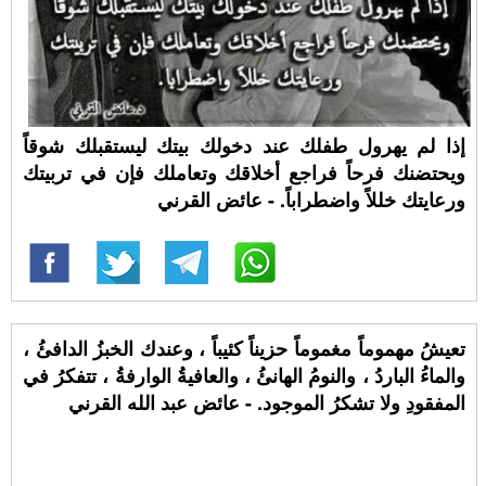
إذا لم يهرول طفلك عند دخولك بيتك ليستقبلك شوقاً
ويحتضنك فرحاً فراجع أخلاقك وتعاملك فإن في تربيتك
ورعايتك خللاً واضطراباً. - عائض القرني
تعيشُ مهموماً مغموماً حزيناً كئيباً ، وعندك الخبزُ الدافئُ ،
والماءُ الباردُ ، والنومُ الهانئُ ، والعافيةُ الوارفةُ ، تتفكرُ في
المفقودِ ولا تشكرُ الموجود. - عائض عبد الله القرني