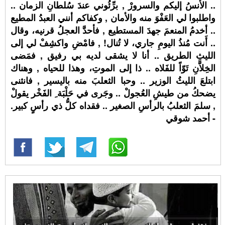
.. الأُنسُ إليكم والسرورْ , برِّئُوني عندَ سُلطانِ الزمان ..
واطلبوا لي العَفْوَ منه والأمان , وكفاكم أنني العبدُ المطيع
.. أخدمُ المنعمَ جهدَ المستطيع , فأحدَّ العجلُ قرنيه، وقال
.. أَنت مُنذُ اليومِ جاري، لا تُنال! , فامْضِ واكشِفْ لي إلى
الليثِ الطريق .. أنا لا يشقى لديه بي رفيق , فمَضى
الخِلاَّنِ تَوّاً للفَلاه .. ذا إلى الموتِ، وهذا للحياه , وهناك
ابتلعَ الليثُ الوزير .. وحبا الثعلبَ منه باليسير , فانثنى
يضحكُ من طيشِ العُجولْ .. وجَرى في حَلْبَة ِ الفَخْر يقولْ
, سلمَ الثعلبُ بالرأسِ الصغير .. فقداه كلُّ ذي رأسٍ كبير.
- أحمد شوقي