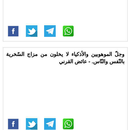
وجلّ الموهوبين والأذكياء لا يخلون من مزاج السّخرية
بالنّفس والنّاس. - عائض القرني