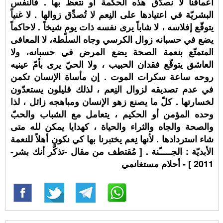
أعماقنا لا نصدّق هذه الحكمة أو نتعظ بها . فالنفس
البشريّة في اعتيادها على النِعم لا تُصدِّق زوالها . لا غنياً
يتوقّع إفلاسه ، لا شاباً يرى نفسه ذات يومٍ شيخاً . لاحاكماً
يضع في حسبانه زوال الكرسي وجاه السلطة، لا المعافى
المتمتّع بنعمة الصحة يضع المرض في حسبانه، ولا
العاشق يتوقّع فقدان الحبيب ، ولا الحيّ يرى بأمّ عينيه
روحه ساعة سكرات الموت . إن مأساة الإنسان تكمن
في عدم تصديقه لزوال النِعم ، لذلك قليلون يستعدّون
لخسارتها . كلّ ما يصنع زهو الإنسان ومباهجه زائل ، لذا
وحده المؤمن أو الحكيم ، يتعامل مع الشباب والحبّ
والصحة والجاه والثراء والحياة ، كهدايا يمكن لله متى
شاء استردادها . لأنها نِعم يختبرنا بها كي نكون أهلاً للنعمة
الأبديّة : الجـــــّنة . [ مُقتطف من مقال -تذكَّر أنك بشر-
2011 ] - أحلام مستغانمي