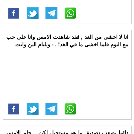
انا لا اخشى من الغد , فقد شاهدت الامس وانا على حب
مع اليوم فلما اخشى ما في الغد! . - ويليام الين وايت
دائما يصعب تصديق ما هو مستحيل لكن .. حلم الامس