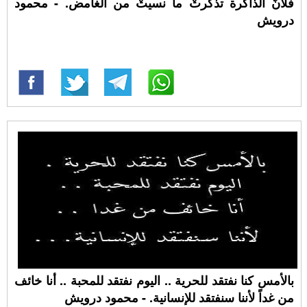
فلأنَّ الذاكرة تذكرتْ ما نسيتْ من الغامض. - محمود
درويش
بالأمس كنا نفتقد للحرية .. اليوم نفتقد للمحبة .. أنا خائف
من غداً لأننا سنفتقد للإنسانية. - محمود درويش