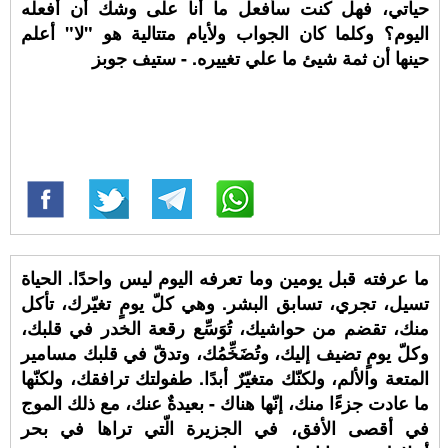
حياتي، فهل كنت سأفعل ما أنا على وشك أن أفعله
اليوم؟ وكلما كان الجواب ولأيام متتالية هو "لا" أعلم
حينها أن ثمة شيئ ما علي تغييره. - ستيف جوبز
ما عرفته قبل يومين وما تعرفه اليوم ليس واحدًا. الحياة
تسيل، تجري، تسابق البشر. وهي كلّ يومٍ تغيّرك، تأكل
منك، تقضم من حواشيك، تُوَسِّع رقعة الخدر في قلبك،
وكلّ يومٍ تضيف إليك، وتُضَخِّمُك، وتدقّ في قلبك مسامير
المتعة والألم، ولكنّك متغيّرٌ أبدًا. طفولتك ترافقك، ولكنّها
ما عادت جزءًا منك، إنّها هناك - بعيدةٌ عنك، مع ذلك الموج
في أقصى الأفق، في الجزيرة الّتي تراها في بحر