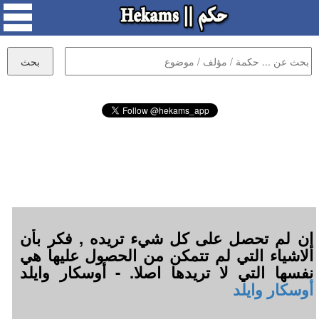
إن لم تحصل على كل شيء تريده , فكر بأن
الاشياء التي لم تتمكن من الحصول عليها هي
نفسها التي لا تريدها اصلا. - أوسكار وايلد
أوسكار وايلد