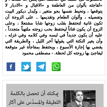
=تُفاجئه بألوان من العاطفة و =الاقبال و =الادبار لا
يتوقعها ، وتحيط نفسها بجو متغير ، وتُبدل ديكور البيت
وتفصيله ، وألوان الطعام وتقديمها .. على الزوجة أن
تكون غانية لتحتفظ بقلب زوجها شابا مشتعلا ، وعلى
الزوج أن يكون فناناً ليحتفظ بحب زوجته ملتهباً متجدداً ،
عليه أن يكون جديداً في لبسه وفي كلامه وفي غزله ،
وأن يغير النكتة التي يقولها آخر الليل ، والطريقة التي
يقضي بها إجازة الأسبوع ، ويحتفظ بمفاجأة غير متوقعة
ليفاجئ بها زوجته كل لحظة. - مصطفى محمود