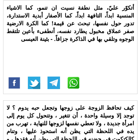
أتكوّر عليّ، مثل نطفة نسيت ان تنمو، كما الاشياء
المنسية ابداً، التافهة ابداً، كما الأصفار أبدية الاستدارة،
تدور حول نفسها، تبحث عن قيمة! كما الكرة الارضية
صفر عملاق مخبول يطارد نفسه، أنطفىء بأعين تلتقط
الوجوه وتلقي بها في الذاكرة جزافاً. - بثينة العيسى
كيف تحافظ الزوجة على زوجها وتجعل حبه يدوم ؟ لا
توجد إلا وسيلة واحدة ، أن تتغير ، وتتحول كل يوم إلى
امرأة جديدة ، ولا تعطي نفسها لزوجها للنهاية ، تهرب من
يده في اللحظة التي يظن أنه استحوذ عليها ، وتنام
كالكتكوت فى حضنه في اللحظة التى يظن أنه فقدها ، و