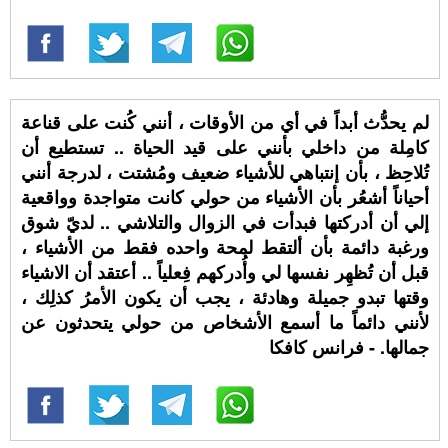
لم يحدُّث أبداً في أي من الأوقات ، أنني كُنت على قناعة
كامِلة من داخلي بأنني على قيد الحياة .. تستطيع أن
تُلاحِظ ، بأن إنتباهي للأشياء ضعيف ومُشتت ، لدرجة أنني
أحياناً أشعُر بأن الأشياء من حولي كانت متواجدة وواقعية
إلي أن أدركتها فبدأت في الزوال والتلاشي .. لديّ شوق
ورغبة دائمة بأن ألتقط لمحة واحده فقط من الأشياء ،
قبل أن تُظهِر نفسها لي وأُدركهم فِعلياً .. أعتقد أن الاشياء
وقتها تبدو جميلة وهادئة ، يجب أن يكون الأمرُ كذلِك ،
لأنني دائماً ما أسمع الأشخاص من حولي يتحدثون عن
جمالها. - فرانس كافكا