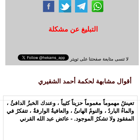
التبليغ عن مشكلة
لا تنسى متابعة صفحتنا على تويتر
أقوال مشابهة لحكمة أحمد الشقيري
تعيشُ مهموماً مغموماً حزيناً كئيباً ، وعندك الخبزُ الدافئُ ،
والماءُ الباردُ ، والنومُ الهانئُ ، والعافيةُ الوارفةُ ، تتفكرُ في
المفقودِ ولا تشكرُ الموجود. - عائض عبد الله القرني