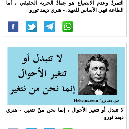
التمردُ وعدم الانصياع هو عِمادُ الحرية الحقيقي ، أما
الطاعة فهي الأساس للعبيد. - هنري ديفد ثورو
لا تتبدل أو تتغير الأحوال ، إنما نحن منْ نتغير. - هنري
ديفد ثورو