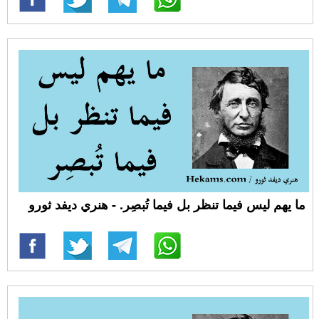
ما يهم ليس فيما تنظر بل فيما تُبصِر. - هنري ديفد ثورو