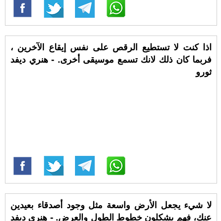
اذا كنت لا تستطيع الرقص على نفس إيقاع الآخرين ،
فربما كان ذلك لانك تسمع موسيقى أخرى. - هنري ديفد
ثورو
لا شيء يجعل الأرض واسعة مثل وجود أصدقاء بعيدين
عنك، فهم يشكلون خطوط الطول والعرض. - هنري ديفد