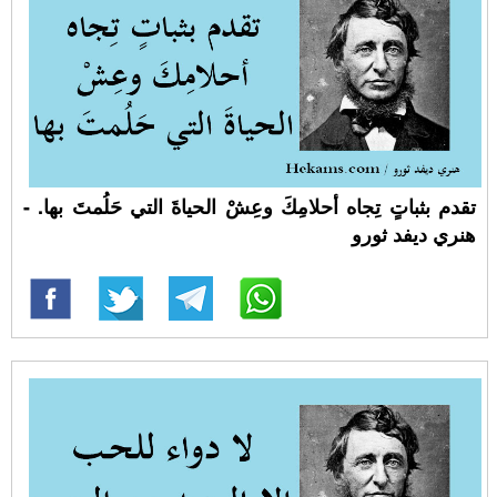
تقدم بثباتٍ تِجاه أحلامِكَ وعِشْ الحياةَ التي حَلُمتَ بها. -
هنري ديفد ثورو