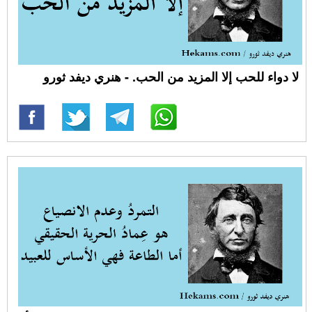
لا دواء للحب إلا المزيد من الحب. - هنري ديفد ثورو