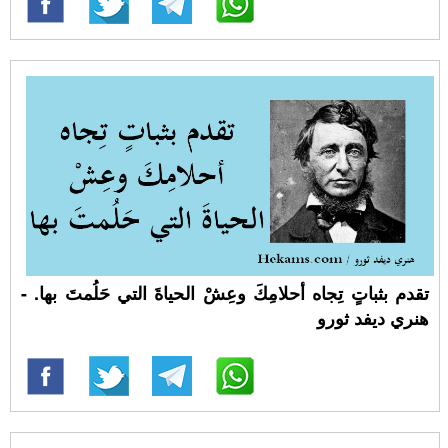
تقدم بثباتٍ تِجاه أحلامِكَ وعِشْ الحياةَ التي حَلُمتَ بها. -
هنري ديفد ثورو