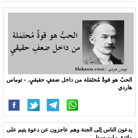
الحبُ هو قوةٌ مُحتَمَلة من داخل ضعفٍ حقيقيٍ. - توماس
هاردي
يدعون الناس إلى الجنة وهم عاجزون عن دعوة يتيم على
مائدة. - ابن سينا