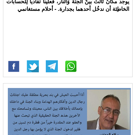
يوجد مكانٌ ثالث ٌبينْ الجنّة وَالنار، فعلينا تفاديا لِلحسابات
الخاطِئة أن ندخُل أحدهما بجدارة. - أحلام مستغانمي