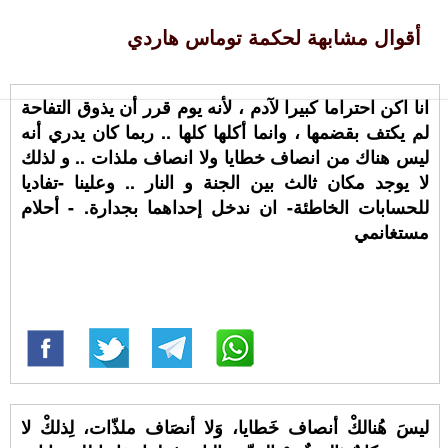
أقوال مشابهة لحكمة توماس هاردي
انا اكن احتراما كبيرا لآدم ، لأنه يوم قرر أن يذوق التفاحة
لم يكتف بقضمها ، وانما أكلها كلها .. ربما كان يدري أنه
ليس هناك من انصاف خطايا ولا انصاف ملذات .. و لذلك
لا يوجد مكان ثالث بين الجنة و النار .. وعلينا -تفاديا
للحسابات الخاطئة- ان ندخل إحداهما بجدارة. - أحلام
مستغانمي
ليسَ هُنالكْ أنصاف خَطايا، وَلا أنصَاف ملذّات، لِذلكْ لا