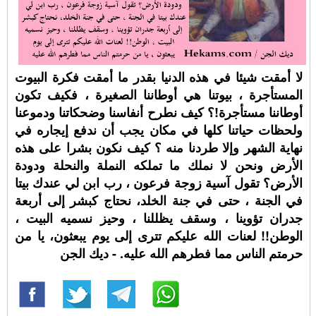
لا أمقت شيئا في هذه الدنيا بقدر ما أمقت فكرة البيوت
المستأجرة ، بيوتنا هي أوطاننا الصغيرة ، فكيف تكون
أوطاننا مستأجرة!؟ كيف نطرح أنفاسنا وضحكاتنا ودموعنا
ولحظات حياتنا كلها في مكان يجب أن ندفع إيجاره في
نهاية الشهر وإلا طردنا منه ؟ كيف نكون بشرا على هذه
الأرض ونحن لا نملك ما تملكه النملة والنحلة ودودة
الأرض؟ تقول آسية زوجة فرعون ، رب ابن لي عندك بيتا
في الجنة ، حتى في جنة الخلد، نحتاج كبشر إلى أربعة
جدران تؤوينا ، وسقف يظللنا ، وحيز نسميه البيت ،
الوطن!! لعنات الله عليكم تترى إلى يوم يبعثون، يا من
حرمتم الناس مما فطرهم الله عليه. - ديك الجن