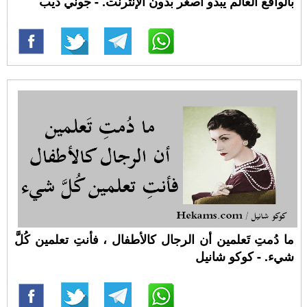
بالواقع العالم يبدو أصغر بدون الإنترنت. - جوني ديب
ما دُمتِ تَعلمين أن الرجال كالأطفال ، فأنتِ تعلمين كُلَّ
شيء. - كوكو شانيل