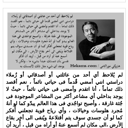
لم يُلاحظ أي أحد من عائلتي أو أصدقائي أو زُملاء
دراستي انني أمضي قٌدماً فى حياتي نائماً ، نعم أقصد
ذلك تماماً ، أنا اتقدم وأمضى فى حياتي نائماً ، حيثُ لا
يوجد بداخلي أي مشاعر أكثر من المشاعر الموجودة فى
جُثة غارقة ، وأصبح تواجُدي فى هذا العالم يبدّو كما لو أنهُ
مُجرد هلوسات وخيالات ، وأي رياح قوية تجعلني أُفكر
كما لو أن جسدي سوف يتم أقتلاعهُ ويُنفى الى أخر بقاع
الأرض ،الى مكان لم أسمع عنهُ أو أراه من قبل ، أٌريد أن