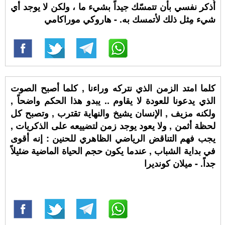
أُذكر نفسي بأن تتمسّك جيداً بشيء ما ، ولكن لا يوجد أي
شيء مِثل ذلك لأتمسك به. - هاروكي موراكامي
كلما امتد الزمن الذي نتركه وراءنا , كلما أصبح الصوت
الذي يدعونا للعودة لا يقاوم .. يبدو هذا الحكم واضحاً ,
ولكنه مزيف , الإنسان يشيخ والنهاية تقترب , وتصبح كل
لحظة أثمن , ولا يعود يوجد زمن لتضييعه على الذكريات ,
يجب فهم التناقض الرياضي الظاهري للحنين : إنه أقوى
في بداية الشباب , عندما يكون حجم الحياة الماضية ضئيلاً
جداً. - ميلان كونديرا