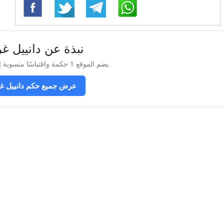
نبذة عن دانييل غر
يضم الموقع 1 حكمة واقتباسًا منسوبة إلى دانييل غرانين
عرض جميع حكم دانييل غر