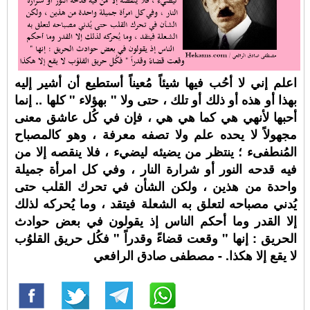
اعلم إني لا أحُب فيها شيئاً مُعيناً أستطيع أن أشير إليه
بهذا أو هذه أو ذلك أو تلك ، حتى ولا " بهؤلاء " كلها .. إنما
أحبها لأنهي هي كما هي هي ، فإن في كُل عاشق معنى
مجهولاً لا يحده علم ولا تصفه معرفة ، وهو كالمصباح
المُنطفىء ؛ ينتظر من يضيئه ليضيء ، فلا ينقصه إلا من
فيه قدحه النور أو شرارة النار ، وفي كل امرأة جميلة
واحدة من هذين ، ولكن الشأن في تحرك القلب حتى
يُدني مصباحه لتعلق به الشعلة فيتقد ، وما يُحركه لذلك
إلا القدر وما أحكم الناس إذ يقولون في بعض حوادث
الحريق : إنها " وقعت قضاءً وقدراً " فكُل حريق القلوُب
لا يقع إلا هكذا. - مصطفى صادق الرافعي