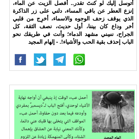
أتوسل إليك لو كنتَ تقدر.. أفصل الزيت عن الماء،
إنزع العطر عن باقي المساء، دلني على زر الذاكرة
الذي يوقف زحف الوجوه والاسماء، أخرِج من قلبي
أخر وداع كان بيننا، أول حديث، نصف الثقة، كل
الجراح، نسِني مشهد الدماء؛ وأنت في طريقك نحو
الباب إحذف بقية الحب والأشياء!. - إلهام المجيد