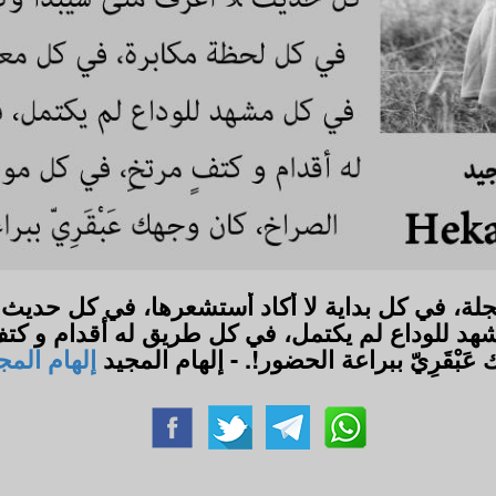
ة، في كل بداية لا أكاد أستشعرها، في كل حديث 
د للوداع لم يكتمل، في كل طريق له أقدام و كتف
عَبْقَرِيّ ببراعة الحضور!. - إلهام المجيد
إلهام المج