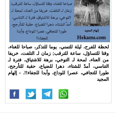
لحظة للفرح، ليلة للتمني، يوما للتذكر، صباحا للغناء،
وقتا للتساؤل، ساعة للترقب; زمان لـ التلفت، خريفا
من العناء، لمحة لـ التوخي، برهة للاشتياق، فترة لـ
التناسي، أمدٌ للشتاء، دهرا للضياع، حقبة للتأرجح،
طورا للتجافي، عصرا للوداع، وأبدا للجفاء!!. - إلهام
المجيد