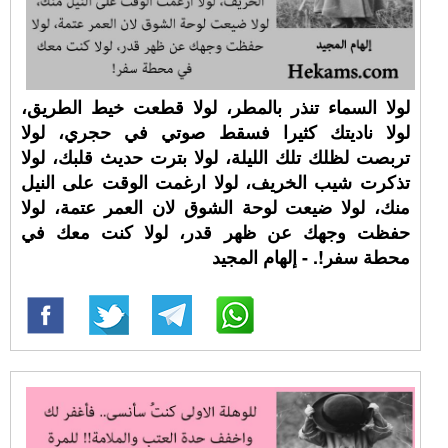
لولا السماء تنذر بالمطر، لولا قطعت خيط الطريق،
لولا ناديتك كثيرا فسقط صوتي في حجري، لولا
تربصت لظلك تلك الليلة، لولا بترت حديث قلبك، لولا
تذكرت شيب الخريف، لولا ارغمت الوقت على النيل
منك، لولا ضيعت لوحة الشوق لان العمر عتمة، لولا
حفظت وجهك عن ظهر قدر، لولا كنت معك في
محطة سفر!. - إلهام المجيد