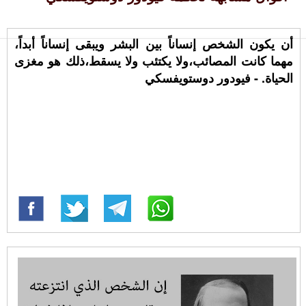
أن يكون الشخص إنساناً بين البشر ويبقى إنساناً أبداً،
مهما كانت المصائب،ولا يكتئب ولا يسقط،ذلك هو مغزى
الحياة. - فيودور دوستويفسكي