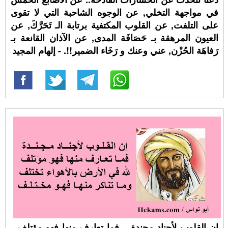
في مواجهة التخلي, عن الوجوه الشاحبة التي لا تقوى
على التلفت, عن القلوب المكتفية برتابة الـ تَحَرَّكَ, عن
العيون المرهقة بـ حَصَافَة المدى, عن الآذان القانعة بـ
رَفاهَة الحُزْن, عني وعنك و رَخَاء الضمير!!. - إلهام المجيد
إن القلوب لأجناد مجندة .. فما تعارف منها فهو مؤتلف ،