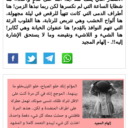
شظايا الساعة التي لم نكسرها لكن ربما نبذها الزمن! هنا
أطراف الدمى التي كانت تتهيأ للرقص في ليلة مجهولة،
هنا ألواح الخشب وهي تتربص للرتابة، هنا القلوب الرثة
التي تتهم النوافذ بالقِدم! هنا عنفوان الخيانة وهي تُكابر!
هنا الشيء و اللاشيء ونقيضه وما لا يستحق الإشارة
إليه!!. - إلهام المجيد