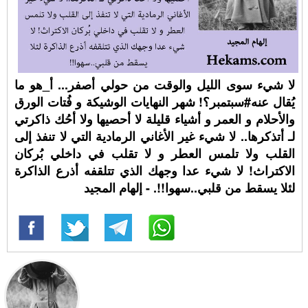
لا شيء سوى الليل والوقت من حولي أصفر... أ_هو ما
يُقال عنه#سبتمبر؟! شهر النهايات الوشيكة و فُتات الورق
والأحلام و العمر و أشياء قليلة لا أحصيها ولا أحُك ذاكرتي
لـ أتذكرها.. لا شيء غير الأغاني الرمادية التي لا تنفذ إلى
القلب ولا تلمس العطر و لا تقلب في داخلي بُركان
الاكتراث! لا شيء عدا وجهك الذي تتلقفه أذرع الذاكرة
لئلا يسقط من قلبي..سهوا!!. - إلهام المجيد