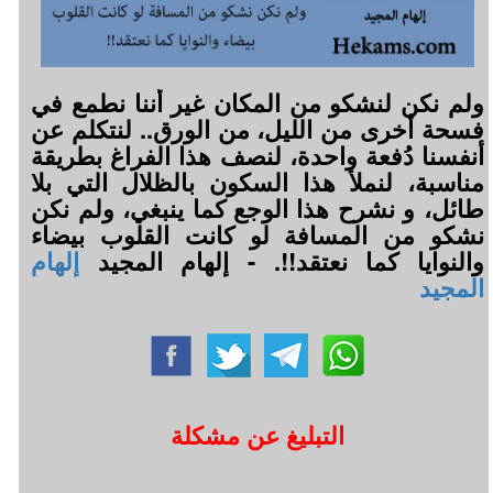
ولم نكن لنشكو من المكان غير أننا نطمع في
فسحة أخرى من الليل، من الورق.. لنتكلم عن
أنفسنا دُفعة واحدة، لنصف هذا الفراغ بطريقة
مناسبة، لنملأ هذا السكون بالظلال التي بلا
طائل، و نشرح هذا الوجع كما ينبغي، ولم نكن
نشكو من المسافة لو كانت القلوب بيضاء
والنوايا كما نعتقد!!. - إلهام المجيد
إلهام
المجيد
التبليغ عن مشكلة