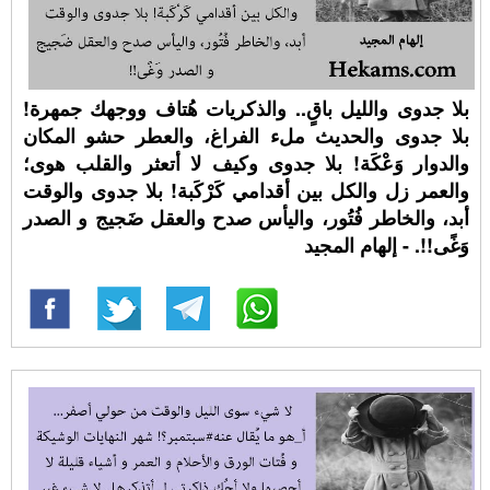
بلا جدوى والليل باقٍ.. والذكريات هُتاف ووجهك جمهرة!
بلا جدوى والحديث ملء الفراغ، والعطر حشو المكان
والدوار وَعْكَة! بلا جدوى وكيف لا أتعثر والقلب هوى؛
والعمر زل والكل بين أقدامي كَرْكَبة! بلا جدوى والوقت
أبد، والخاطر فُتُور، واليأس صدح والعقل ضَجيج و الصدر
وَغًى!!. - إلهام المجيد