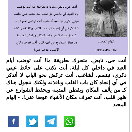
أنت حي، نابض، متحرك بطريقة ما! أنت توضب أيام
العيد في داخلي كل ليلة، أنت تكتب على حائط عيني
ذكرى، تبتسم، تُشاغب، أنت تركض نحو الباب لا أتذكر
في أي إتجاه كان باب القلب ونافذته ولكنك تتجول هناك
كـ من يألف المكان ويقطن المدينة ويحفظ الشوارع عن
ظهر قلب، أنت تعرف مكان الأشياء عوضا عني!. - إلهام
المجيد