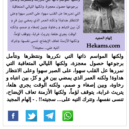
ولكنها المواسم ذاتها التي نكررها وننتظرها ونتأمل
برجوعها حصول معجزة، ولكنها الليالي المتعاقبة التي
نمررها عل القلب سهوا، على الصبر سهوا وعلى الانتظار
هداوة! ولكنه العمر الذي يمضي بين فرٍ و كرْ، بين انتباه و
رخاوة، وبين إصغاء و صمم، ولكنه الوقت يجري هلعا،
يتريث غرابة، يتوقف لؤماً، ولكنها الأزمنة تعاف الإيضاح،
تنسى نفسها، وتترك التيه على... سجيته!! ⁧. - إلهام المجيد