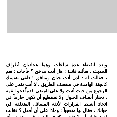
وبعد انقضاء عدة ساعات وهما يتجاذبان أطراف
الحديث ، سألته قائلة : هل أنت مدخن ؟ فأجاب : نعم
، فقالت له : اذن أنت جبان ومنافق ! تلقي بنفسك
كالجثة الهامدة في منتصف الطريق ، لا أنت تقدر على
الرجوع من حيث أتيت ولا على المضي قدماً نحو القمة
، تختار أنصاف الحلول ولا تستطيع أن تكون حازماً في
اتخاذ أبسط القرارات لأتفه المسائل المتعلقة في
حياتك ، فقال لها متعجباً : وماذا علي أن أفعل ؟ فقالت
له : عليك أن لا تقف مكتوف اليدين في منتصف أي