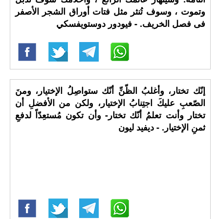
وتموت ، وسوف تُنثر مثل فتات أوراق الشجر الأصفر
فى فصل الخريف. - فيودور دوستويفسكي
إنّك تختار، وأغلبُ الظّنِّ أنّك ستواصِلُ الإختيار، ومنَ
الصّعبِ عليكَ اجتِنابُ الإختيار، ولكن من الأفضلِ أن
تختار وأنت تعلمُ أنّك تختار- وأن تكون مُستعِدّاً لدفعِ
ثمنِ الإختيار. - ديفيد ليون