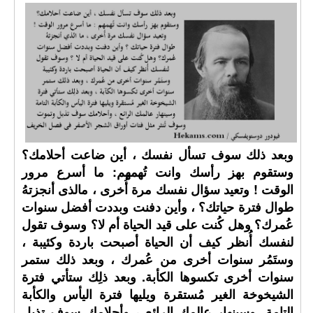
وبعد ذلك سوف تسأل نفسك ، أين ضاعت أحلامك؟
وستقوم بهز رأسك وانت تُهمهم: ما أسرع مرور
الوقت ! وتعيد سؤال نفسك مرة أُخرى ، مالذى أنجزتهُ
طوال فترة حياتك؟ ، وأين دفنت وبددت أفضل سنوات
عُمرك؟ وهل كُنت على قيد الحياة أم لا؟ وسوف تقول
لنفسك أُنظر كيف أن الحياة أصبحت باردة وكئيبة ،
وستَمُر سنوات أخرى من عُمرك ، وبعد ذلك ستمر
سنوات أخرى تكسوها الكأبة. وبعد ذلِك ستأتي فترة
الشيخوخة الغير مُستقرة ويليها فترة اليأس والكأبة
التامة. وسينهار عالمك الرائع ، وأحلامك سوف تذبل