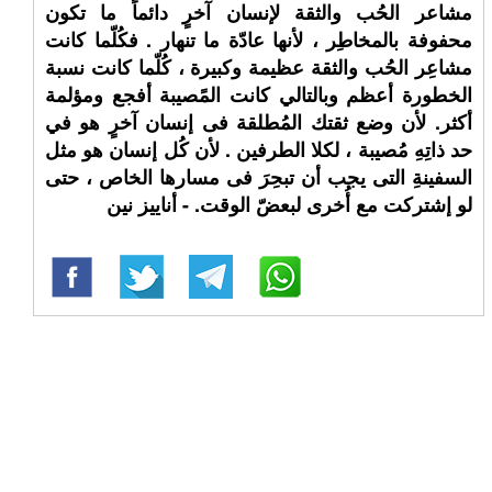
مشاعر الحُب والثقة لإنسان آخرٍ دائماً ما تكون
محفوفة بالمخاطِر ، لأنها عادّة ما تنهار . فكُلّما كانت
مشاعِر الحُب والثقة عظيمة وكبيرة ، كُلّما كانت نسبة
الخطورة أعظم وبالتالي كانت المًصيبة أفجع ومؤلمة
أكثر. لأن وضع ثقتك المُطلقة فى إنسان آخرٍ هو في
حد ذاتِهِ مُصيبة ، لكلا الطرفين . لأن كُل إنسان هو مثل
السفينةِ التى يجب أن تبحِرَ فى مسارها الخاص ، حتى
لو إشتركت مع أُخرى لبعضّ الوقت. - أناييز نين