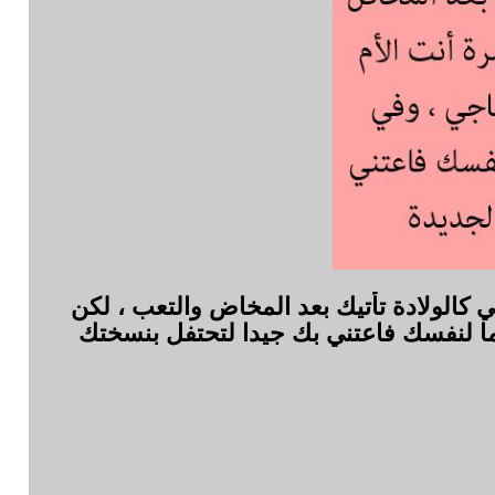
 كالولادة تأتيك بعد المخاض والتعب ، لكن
 أما لنفسك فاعتني بك جيدا لتحتفل بنسختك