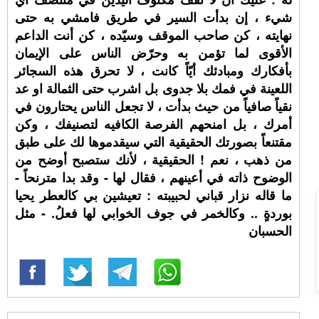
شيء ، إن بدأت السير في طريق فامشي به حتى
نهايته ، كن صاحب الموقف وسيّده ، كن أنت الداعم
الأقوى لما تؤمن به وحرّض الناس على الإيمان
بأفكارك ومبادئك أيّاً كانت ، لا تحرق هذه السجائر
اللعينة في فمك بلا جدوى بل اشرب حتى الثمالة او عد
نقياً صافياً من حيث بدأت ، لا تجعل الناس يحتارون في
أمرك ، بل امنحهم الفرصة الكافيه لتصنيفك ، وكن
مقتنعاً بصورتك الحقيقية التي سيقدموها لك على طبق
من ذهب ، نعم ! الحقيقية ، لأنك ستصبح أوضح من
الوضوح ذاته في أعينهم ، فقال لها - وقد بدا مترنحاً -
ما قاله نزار قباني لحبيبته : تعيشين بي كالعطر يحيا
بوردةٍ .. وكالخمر في جوف الخوابي لها فعلُ. - مثل
الحسبان